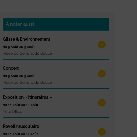
À noter aussi
Glisse & Environnement
du 9 Août au 9 Août
Place du Général de Gaulle
Concert
du 9 Août au 9 Août
Place du Général de Gaulle
Exposition « Itinéraires »
du 10 Août au 16 Août
Petit Office
Réveil musculaire
du 10 Août au 14 Août