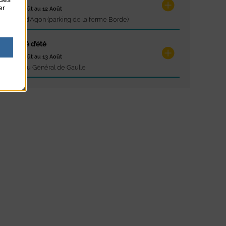
er
du 12 Août au 12 Août
Pointe d'Agon (parking de la ferme Borde)
Marché d’été
du 13 Août au 13 Août
Place du Général de Gaulle