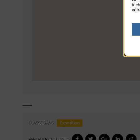
tech
votr
Exposition
CLASSÉ DANS :
PARTAGER CETTE INFO :