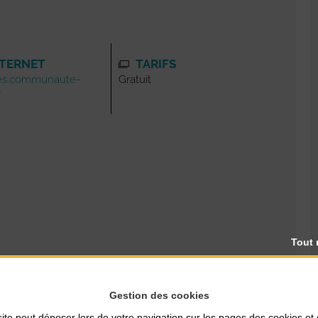
NTERNET
TARIFS
ues.communaute-
Gratuit
r
Tout 
Gestion des cookies
ite peut déposer lors de votre navigation sur les pages des cookies et