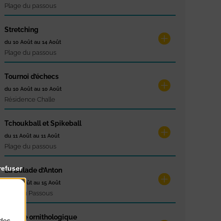
Plage du passous
Stretching
du 10 Août au 14 Août
Plage du passous
Tournoi d’échecs
du 10 Août au 10 Août
Résidence Challe
Tchoukball et Spikeball
du 11 Août au 11 Août
Plage du passous
refuser
La Balade d’Anton
du 12 Août au 15 Août
Cale du Passous
Balade ornithologique
 des