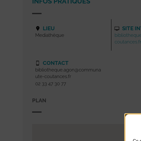
INFOS PRATIQUES
LIEU
SITE I
Mediathèque
bibliotheq
coutances.f
CONTACT
bibliotheque.agon@communa
ute-coutances.fr
02 33 47 30 77
PLAN
Ce s