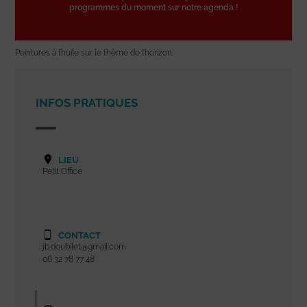
programmes du moment sur notre agenda !
Peintures à l’huile sur le thème de l’horizon.
INFOS PRATIQUES
LIEU
Petit Office
CONTACT
jb.doubilet@gmail.com
06 32 78 77 48