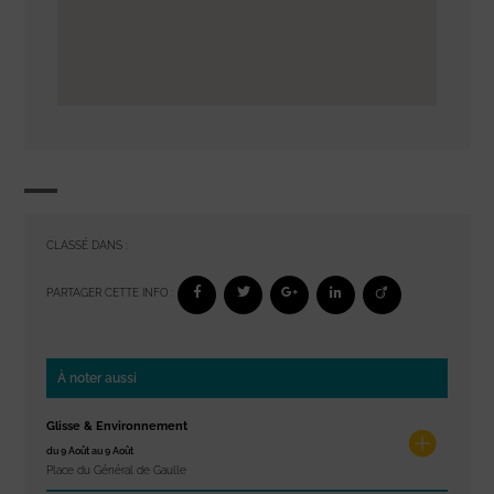
CLASSÉ DANS :
PARTAGER CETTE INFO :
À noter aussi
Glisse & Environnement
du 9 Août au 9 Août
Place du Général de Gaulle