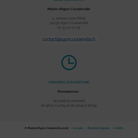
Mairie d’Agon Coutainville
2, avenue Louis Périer
50230 Agon Coutainville
02 33 47 07 56
HORAIRES D’OUVERTURE
Permanence :
du lundi au vendredi
de 9h00 à 12h15 et de 13h45 à 16h45
© Mairie d'Agon-Coutainville 2026
Accueil
Mentions légales
Crédits