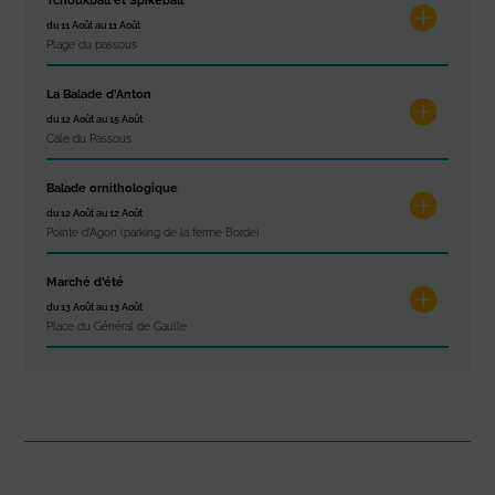
Tchoukball et Spikeball
du 11 Août au 11 Août
Plage du passous
La Balade d’Anton
du 12 Août au 15 Août
Cale du Passous
Balade ornithologique
du 12 Août au 12 Août
Pointe d'Agon (parking de la ferme Borde)
Marché d’été
du 13 Août au 13 Août
Place du Général de Gaulle