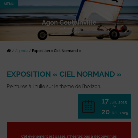
MENU
/
Agenda
/
Exposition « Ciel Normand »
EXPOSITION « CIEL NORMAND »
Peintures à l’huile sur le thème de l’horizon.
17
JUIL 2025
20
JUIL 2025
Cet événement est passé, n'hésitez pas à découvrir les