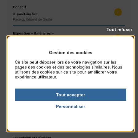
Concert
du 9 Août au 9 Août
Place du Général de Gaulle
Tout refuser
Exposition « Itinéraires »
du 10 Août au 16 Août
Petit Office
Gestion des cookies
Réveil musculaire
Ce site peut déposer lors de votre navigation sur les
pages des cookies et des technologies similaires. Nous
du 10 Août au 14 Août
utilisons des cookies sur ce site pour améliorer votre
Plage du passous
expérience utilisateur.
Stretching
du 10 Août au 14 Août
Tout accepter
Plage du passous
Personnaliser
Tournoi d’échecs
Politique de confidentialité
du 10 Août au 10 Août
Résidence Challe