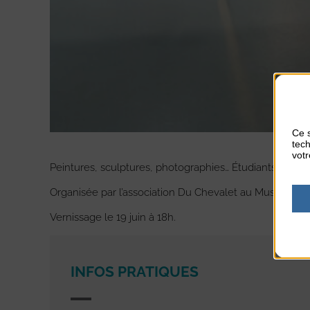
Ce s
tech
votr
Peintures, sculptures, photographies… Étudiants et artis
Organisée par l’association Du Chevalet au Musée.
Vernissage le 19 juin à 18h.
INFOS PRATIQUES