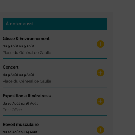
À noter aussi
Glisse & Environnement
du 9 Août au 9 Août
Place du Général de Gaulle
Concert
du 9 Août au 9 Août
Place du Général de Gaulle
Exposition « Itinéraires »
du 10 Août au 16 Août
Petit Office
Réveil musculaire
du 10 Août au 14 Août