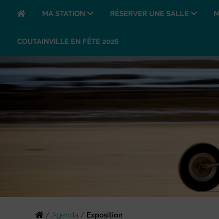
MA STATION
RÉSERVER UNE SALLE
M
COUTAINVILLE EN FÊTE 2026
/
Agenda
/
Exposition