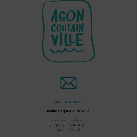
NOUS CONTACTER
Mairie d’Agon Coutainville
2, avenue Louis Périer
50230 Agon Coutainville
02 33 47 07 56