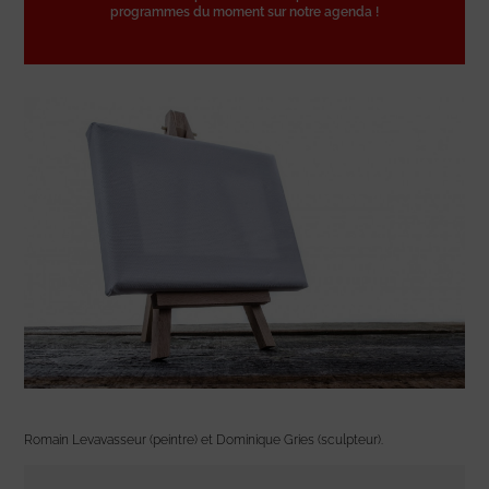
programmes du moment sur notre agenda !
Romain Levavasseur (peintre) et Dominique Gries (sculpteur).