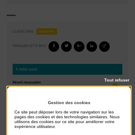
Exposition
CLASSÉ DANS :
PARTAGER CETTE INFO :
À noter aussi
Tout refuser
Réveil musculaire
du 3 Août au 7 Août
Plage du passous
Gestion des cookies
Stretching
Ce site peut déposer lors de votre navigation sur les
du 3 Août au 7 Août
pages des cookies et des technologies similaires. Nous
Plage du passous
utilisons des cookies sur ce site pour améliorer votre
expérience utilisateur.
Les ateliers d’Isa