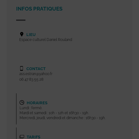
INFOS PRATIQUES
LIEU
Espace culturel Daniel Rouland
CONTACT
ass.estran@yahoo.fr
06 47 83 55 28
HORAIRES
Lundi : fermé.
Mardi et samedi : 10h - 12h et 16h30 - 19h.
Mercredi, jeudi, vendredi et dimanche : 16h30 - 19h.
TARIFS