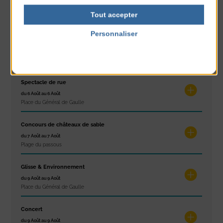
du 4 Août au 6 Août
Tout accepter
Tennis Club Coutainville
Personnaliser
Marché d’été
Politique de confidentialité
du 6 Août au 6 Août
Place du Général de Gaulle
Spectacle de rue
du 6 Août au 6 Août
Place du Général de Gaulle
Concours de châteaux de sable
du 7 Août au 7 Août
Plage du passous
Glisse & Environnement
du 9 Août au 9 Août
Place du Général de Gaulle
Concert
du 9 Août au 9 Août