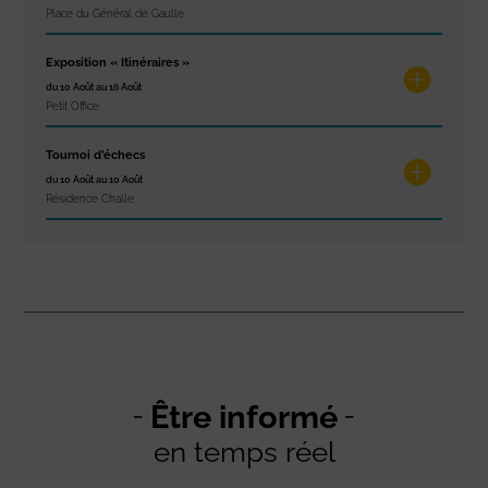
Place du Général de Gaulle
Exposition « Itinéraires »
du 10 Août au 16 Août
Petit Office
Tournoi d’échecs
du 10 Août au 10 Août
Résidence Challe
Être informé
en temps réel