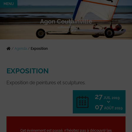
MENU
/
Agenda
/
Exposition
EXPOSITION
Exposition de peintures et sculptures.
27
JUIL 2019
07
AOÛT 2019
Cet événement est passé, n'hésitez pas à découvrir les