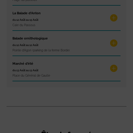
La Balade d’Anton
du 12 Août au 15 Août
Cale du Passous
Balade ornithologique
du 12 Août au 12 Août
Pointe d'Agon (parking de la ferme Borde)
Marché d’été
du 13 Août au 13 Août
Place du Général de Gaulle