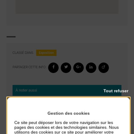
Exposition
CLASSÉ DANS :
PARTAGER CETTE INFO :
Tout refuser
À noter aussi
Glisse & Environnement
du 9 Août au 9 Août
Gestion des cookies
Place du Général de Gaulle
Ce site peut déposer lors de votre navigation sur les
pages des cookies et des technologies similaires. Nous
Concert
utilisons des cookies sur ce site pour améliorer votre