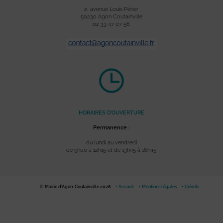
2, avenue Louis Périer
50230 Agon Coutainville
02 33 47 07 56
HORAIRES D’OUVERTURE
Permanence :
du lundi au vendredi
de 9h00 à 12h15 et de 13h45 à 16h45
© Mairie d'Agon-Coutainville 2026
Accueil
Mentions légales
Crédits