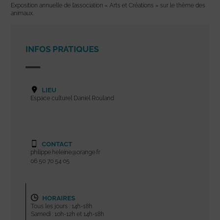
Exposition annuelle de l’association « Arts et Créations » sur le thème des
animaux.
INFOS PRATIQUES
LIEU
Espace culturel Daniel Rouland
CONTACT
philippe.heleine@orange.fr
06 50 70 54 05
HORAIRES
Tous les jours : 14h-18h
Samedi : 10h-12h et 14h-18h