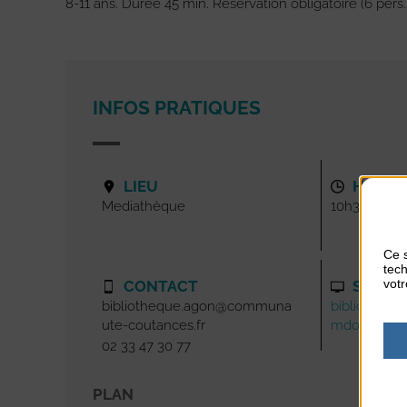
8-11 ans. Durée 45 min. Réservation obligatoire (6 pers
INFOS PRATIQUES
LIEU
HORAI
Mediathèque
10h30
Ce s
tech
votr
CONTACT
SITE I
bibliotheque.agon@communa
bibliotheque
ute-coutances.fr
mdofree.c
02 33 47 30 77
PLAN