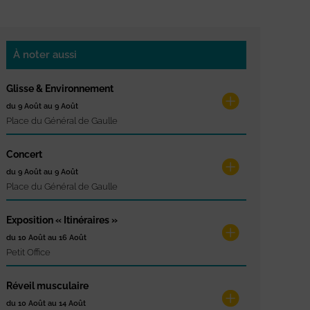
À noter aussi
Glisse & Environnement
du 9 Août au 9 Août
Place du Général de Gaulle
Concert
du 9 Août au 9 Août
Place du Général de Gaulle
Exposition « Itinéraires »
du 10 Août au 16 Août
Petit Office
Réveil musculaire
du 10 Août au 14 Août