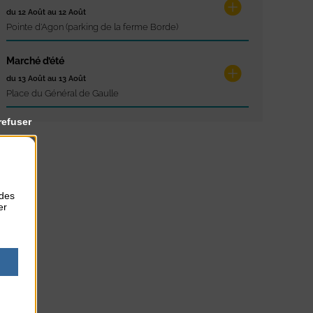
du 12 Août au 12 Août
Pointe d'Agon (parking de la ferme Borde)
Marché d’été
du 13 Août au 13 Août
Place du Général de Gaulle
refuser
 des
er