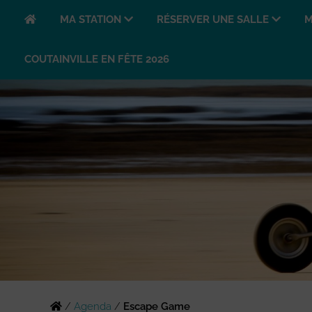
MA STATION
RÉSERVER UNE SALLE
M
COUTAINVILLE EN FÊTE 2026
/
Agenda
/
Escape Game