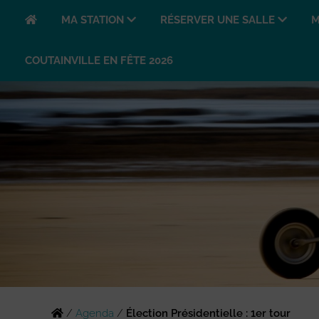
MA STATION
RÉSERVER UNE SALLE
M
COUTAINVILLE EN FÊTE 2026
/
Agenda
/
Élection Présidentielle : 1er tour