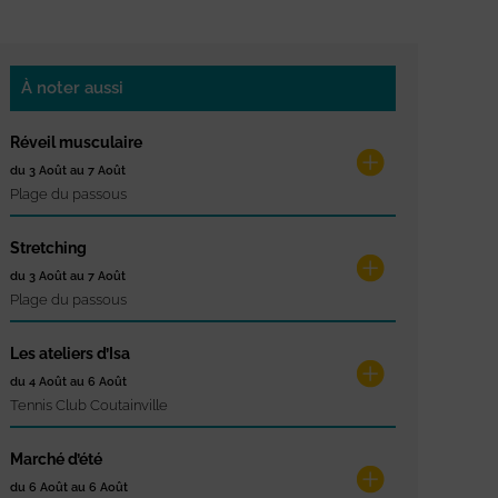
À noter aussi
Réveil musculaire
du 3 Août au 7 Août
Plage du passous
Stretching
du 3 Août au 7 Août
Plage du passous
Les ateliers d’Isa
du 4 Août au 6 Août
Tennis Club Coutainville
Marché d’été
du 6 Août au 6 Août