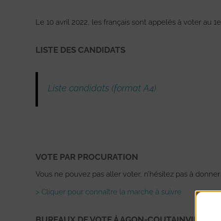
Le 10 avril 2022, les français sont appelés à voter au 1er
LISTE DES CANDIDATS
Liste candidats (format A4)
VOTE PAR PROCURATION
Vous ne pouvez pas aller voter, n’hésitez pas à donner
> Cliquer pour connaître la marche à suivre
BUREAUX DE VOTE À AGON-COUTAINVILLE