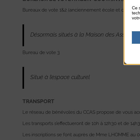
Ce s
Bureaux de vote 1&2 (anciennement école et cantine)
tech
votr
Désormais situés à la Maison des Associati
Bureau de vote 3
Situé à l’espace culturel
TRANSPORT
Le réseau de bénévoles du CCAS propose de vous acco
Les transports s’effectueront de 10h à 12h30 et de 14h
Les inscriptions se font auprès de Mme LHOMME au 02