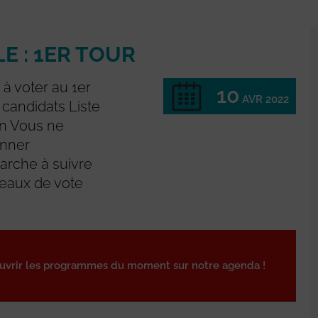
E : 1ER TOUR
 à voter au 1er
10
AVR 2022
s candidats Liste
on Vous ne
onner
marche à suivre
reaux de vote
ouvrir les programmes du moment sur notre agenda !