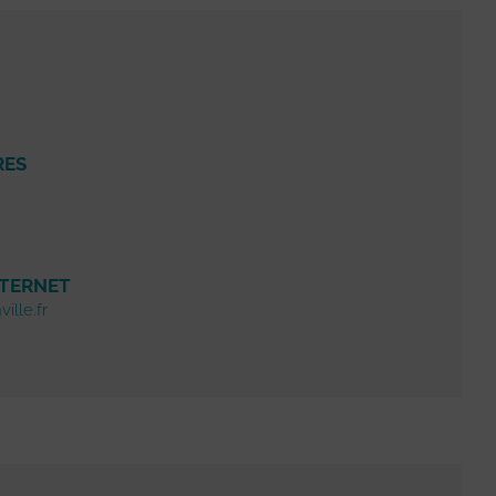
RES
NTERNET
ille.fr