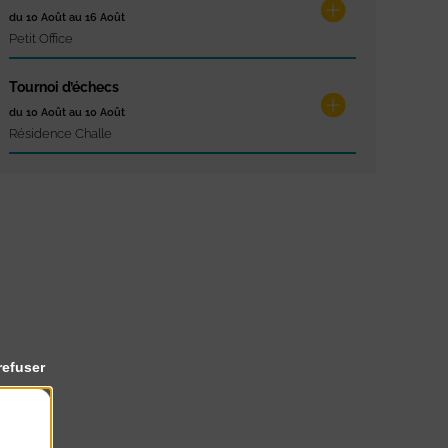
du 10 Août au 16 Août
Petit Office
Tournoi d’échecs
du 10 Août au 10 Août
Résidence Challe
refuser