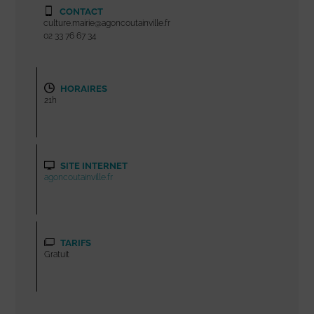
CONTACT
culture.mairie@agoncoutainville.fr
02 33 76 67 34
HORAIRES
21h
SITE INTERNET
agoncoutainville.fr
TARIFS
Gratuit