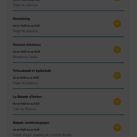
Plage du passous
Stretching
du 10 Août au 14 Août
Plage du passous
Tournoi d’échecs
du 10 Août au 10 Août
Résidence Challe
Tchoukball et Spikeball
du 11 Août au 11 Août
Plage du passous
La Balade d’Anton
du 12 Août au 15 Août
Cale du Passous
Balade ornithologique
du 12 Août au 12 Août
Pointe d'Agon (parking de la ferme Borde)