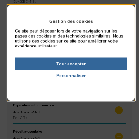
CLASSÉ DANS :
PARTAGER CETTE INFO :
Gestion des cookies
Ce site peut déposer lors de votre navigation sur les
pages des cookies et des technologies similaires. Nous
À noter aussi
utilisons des cookies sur ce site pour améliorer votre
expérience utilisateur.
Glisse & Environnement
du 9 Août au 9 Août
Tout accepter
Place du Général de Gaulle
Personnaliser
Concert
Politique de confidentialité
du 9 Août au 9 Août
Place du Général de Gaulle
Exposition « Itinéraires »
du 10 Août au 16 Août
Petit Office
Réveil musculaire
du 10 Août au 14 Août