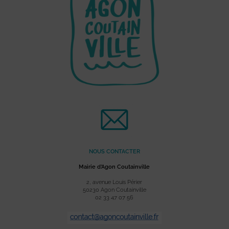
NOUS CONTACTER
Mairie d’Agon Coutainville
2, avenue Louis Périer
50230 Agon Coutainville
02 33 47 07 56