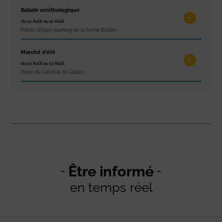
Balade ornithologique
du 12 Août au 12 Août
Pointe d'Agon (parking de la ferme Borde)
Marché d’été
du 13 Août au 13 Août
Place du Général de Gaulle
Être informé
en temps réel