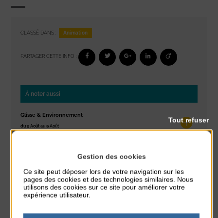
Animation
CLASSÉ DANS :
PARTAGER CETTE INFO :
À noter aussi
Glisse & Environnement
Tout refuser
du 9 Août au 9 Août
Place du Général de Gaulle
Gestion des cookies
Concert
du 9 Août au 9 Août
Ce site peut déposer lors de votre navigation sur les
Place du Général de Gaulle
pages des cookies et des technologies similaires. Nous
utilisons des cookies sur ce site pour améliorer votre
expérience utilisateur.
Exposition « Itinéraires »
du 10 Août au 16 Août
Petit Office