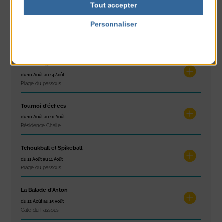
Tout accepter
Réveil musculaire
Personnaliser
du 10 Août au 14 Août
Politique de confidentialité
Plage du passous
Stretching
du 10 Août au 14 Août
Plage du passous
Tournoi d’échecs
du 10 Août au 10 Août
Résidence Challe
Tchoukball et Spikeball
du 11 Août au 11 Août
Plage du passous
La Balade d’Anton
du 12 Août au 15 Août
Cale du Passous