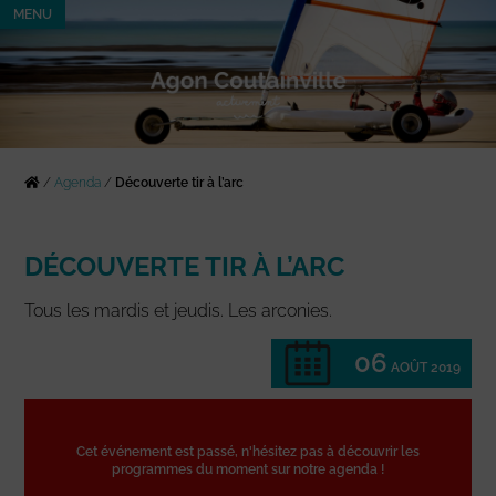
MENU
/
Agenda
/
Découverte tir à l’arc
DÉCOUVERTE TIR À L’ARC
Tous les mardis et jeudis. Les arconies.
06
AOÛT 2019
Cet événement est passé, n'hésitez pas à découvrir les
programmes du moment sur notre agenda !