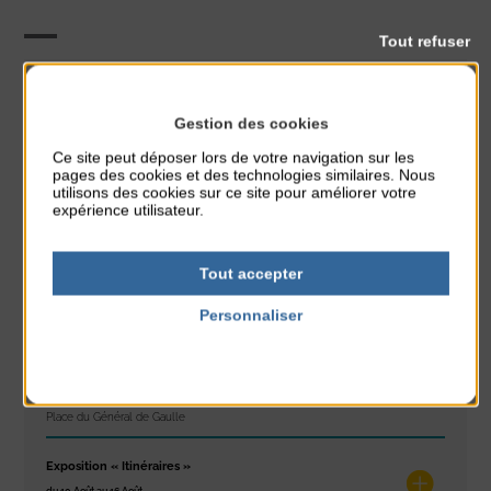
Tout refuser
Animation
CLASSÉ DANS :
Gestion des cookies
PARTAGER CETTE INFO :
Ce site peut déposer lors de votre navigation sur les
pages des cookies et des technologies similaires. Nous
utilisons des cookies sur ce site pour améliorer votre
expérience utilisateur.
À noter aussi
Tout accepter
Glisse & Environnement
du 9 Août au 9 Août
Personnaliser
Place du Général de Gaulle
Politique de confidentialité
Concert
du 9 Août au 9 Août
Place du Général de Gaulle
Exposition « Itinéraires »
du 10 Août au 16 Août