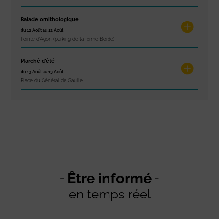
Balade ornithologique
du 12 Août au 12 Août
Pointe d'Agon (parking de la ferme Borde)
Marché d’été
du 13 Août au 13 Août
Place du Général de Gaulle
Être informé
en temps réel