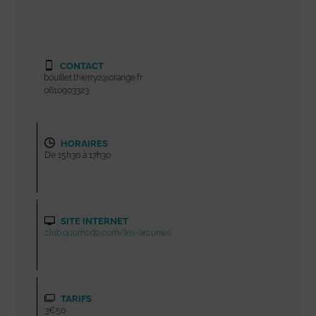
CONTACT
bouillet.thierry2@orange.fr
0610903323
HORAIRES
De 15h30 à 17h30
SITE INTERNET
club.quomodo.com/les-arconies
TARIFS
3€50