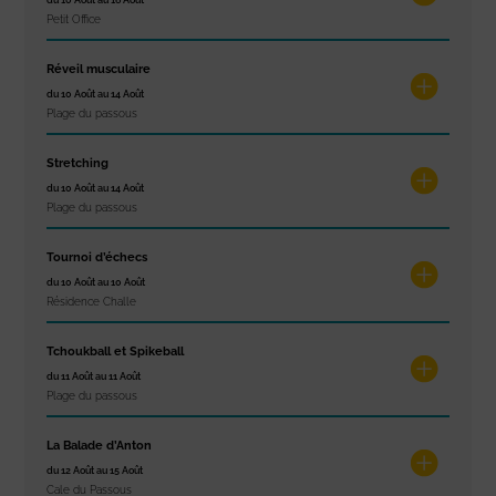
Petit Office
Réveil musculaire
du 10 Août au 14 Août
Plage du passous
Stretching
du 10 Août au 14 Août
Plage du passous
Tournoi d’échecs
du 10 Août au 10 Août
Résidence Challe
Tchoukball et Spikeball
du 11 Août au 11 Août
Plage du passous
La Balade d’Anton
du 12 Août au 15 Août
Cale du Passous