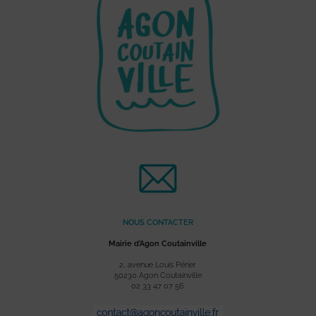
NOUS CONTACTER
Mairie d’Agon Coutainville
2, avenue Louis Périer
50230 Agon Coutainville
02 33 47 07 56