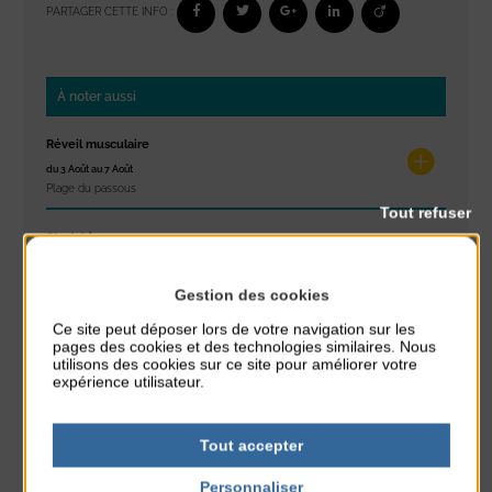
PARTAGER CETTE INFO :
À noter aussi
Réveil musculaire
du 3 Août au 7 Août
Plage du passous
Tout refuser
Stretching
du 3 Août au 7 Août
Plage du passous
Gestion des cookies
Ce site peut déposer lors de votre navigation sur les
Les ateliers d’Isa
pages des cookies et des technologies similaires. Nous
du 4 Août au 6 Août
utilisons des cookies sur ce site pour améliorer votre
Tennis Club Coutainville
expérience utilisateur.
Marché d’été
Tout accepter
du 6 Août au 6 Août
Place du Général de Gaulle
Personnaliser