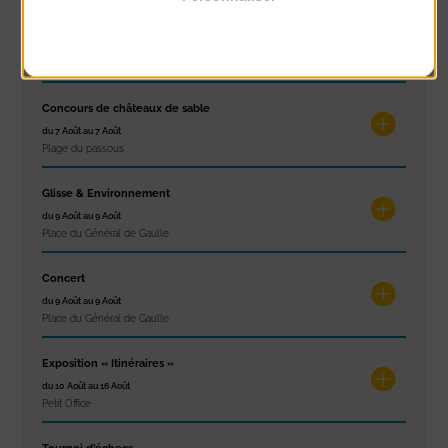
Politique de confidentialité
Spectacle de rue
du 6 Août au 6 Août
Place du Général de Gaulle
Concours de châteaux de sable
du 7 Août au 7 Août
Plage du passous
Glisse & Environnement
du 9 Août au 9 Août
Place du Général de Gaulle
Concert
du 9 Août au 9 Août
Place du Général de Gaulle
Exposition « Itinéraires »
du 10 Août au 16 Août
Petit Office