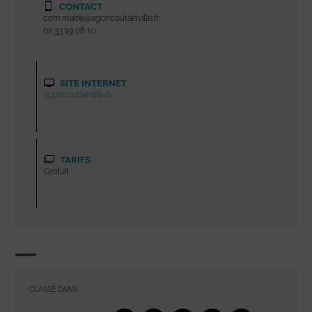
CONTACT
com.mairie@agoncoutainville.fr
02 33 19 08 10
SITE INTERNET
agoncoutainville.fr
TARIFS
Gratuit
CLASSÉ DANS :