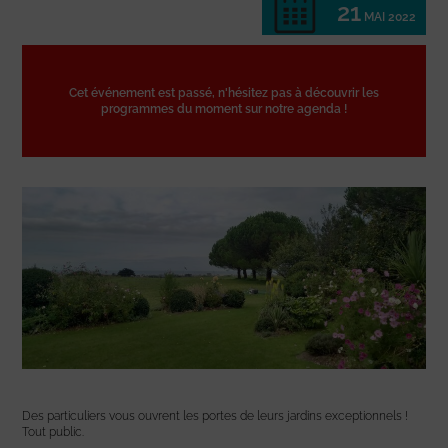
21
MAI 2022
Cet événement est passé, n'hésitez pas à découvrir les
programmes du moment sur notre agenda !
Des particuliers vous ouvrent les portes de leurs jardins exceptionnels !
Tout public.