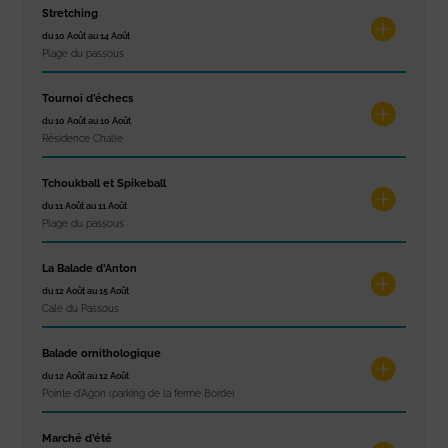
Stretching
du 10 Août au 14 Août
Plage du passous
Tournoi d’échecs
du 10 Août au 10 Août
Résidence Challe
Tchoukball et Spikeball
du 11 Août au 11 Août
Plage du passous
La Balade d’Anton
du 12 Août au 15 Août
Cale du Passous
Balade ornithologique
du 12 Août au 12 Août
Pointe d'Agon (parking de la ferme Borde)
Marché d’été