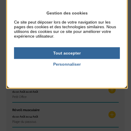
PARTAGER CETTE INFO :
Gestion des cookies
Ce site peut déposer lors de votre navigation sur les
À noter aussi
pages des cookies et des technologies similaires. Nous
utilisons des cookies sur ce site pour améliorer votre
Glisse & Environnement
expérience utilisateur.
du 9 Août au 9 Août
Place du Général de Gaulle
Tout accepter
Concert
Personnaliser
du 9 Août au 9 Août
Politique de confidentialité
Place du Général de Gaulle
Exposition « Itinéraires »
du 10 Août au 16 Août
Petit Office
Réveil musculaire
du 10 Août au 14 Août
Plage du passous