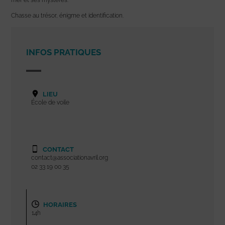
Chasse au trésor, énigme et identification.
INFOS PRATIQUES
LIEU
École de voile
CONTACT
contact@associationavril.org
02 33 19 00 35
HORAIRES
14h