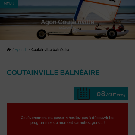
MENU
/
Agenda
/
Coutainville balnéaire
COUTAINVILLE BALNÉAIRE
08
AOÛT 2025
Cet événement est passé, n'hésitez pas à découvrir les
programmes du moment sur notre agenda !