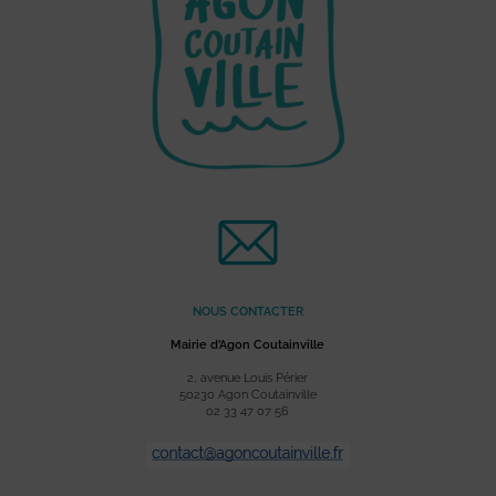
NOUS CONTACTER
Mairie d’Agon Coutainville
2, avenue Louis Périer
50230 Agon Coutainville
02 33 47 07 56