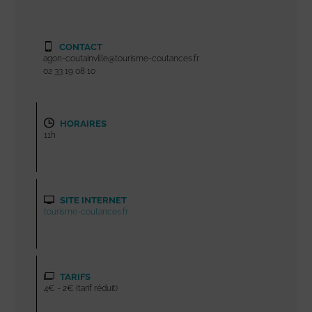
CONTACT
agon-coutainville@tourisme-coutances.fr
02 33 19 08 10
HORAIRES
11h
SITE INTERNET
tourisme-coutances.fr
TARIFS
4€ - 2€ (tarif réduit)