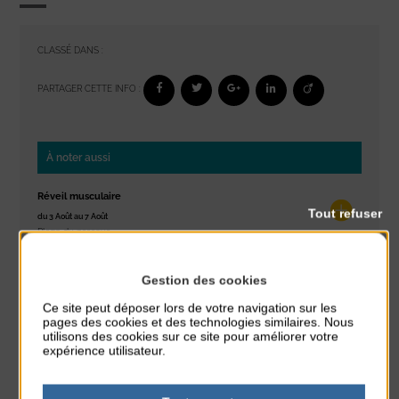
CLASSÉ DANS :
PARTAGER CETTE INFO :
À noter aussi
Réveil musculaire
Tout refuser
du 3 Août au 7 Août
Plage du passous
Stretching
Gestion des cookies
du 3 Août au 7 Août
Ce site peut déposer lors de votre navigation sur les
Plage du passous
pages des cookies et des technologies similaires. Nous
utilisons des cookies sur ce site pour améliorer votre
Concours de châteaux de sable
expérience utilisateur.
du 7 Août au 7 Août
Plage du passous