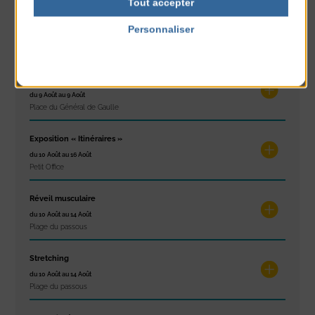
Tout accepter
Glisse & Environnement
Personnaliser
du 9 Août au 9 Août
Politique de confidentialité
Place du Général de Gaulle
Concert
du 9 Août au 9 Août
Place du Général de Gaulle
Exposition « Itinéraires »
du 10 Août au 16 Août
Petit Office
Réveil musculaire
du 10 Août au 14 Août
Plage du passous
Stretching
du 10 Août au 14 Août
Plage du passous