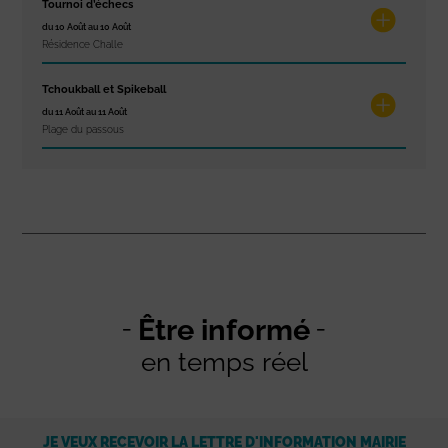
Tournoi d’échecs
du 10 Août au 10 Août
Résidence Challe
Tchoukball et Spikeball
du 11 Août au 11 Août
Plage du passous
Être informé
en temps réel
JE VEUX RECEVOIR LA LETTRE D'INFORMATION MAIRIE