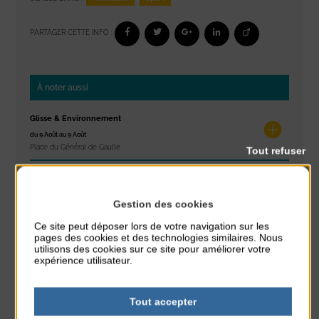
PARTAGER CETTE INFO :
À noter aussi
Glisse & Environnement
du 9 Août au 9 Août
Place du Général de Gaulle
Tout refuser
Concert
du 9 Août au 9 Août
Gestion des cookies
Place du Général de Gaulle
Ce site peut déposer lors de votre navigation sur les
pages des cookies et des technologies similaires. Nous
Exposition « Itinéraires »
utilisons des cookies sur ce site pour améliorer votre
du 10 Août au 16 Août
expérience utilisateur.
Petit Office
Réveil musculaire
Tout accepter
du 10 Août au 14 Août