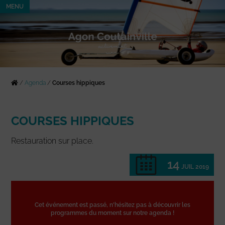
MENU
/
Agenda
/
Courses hippiques
COURSES HIPPIQUES
Restauration sur place.
14
JUIL 2019
Cet événement est passé, n'hésitez pas à découvrir les
programmes du moment sur notre agenda !