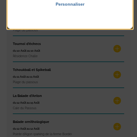
Personnaliser
Plage du passous
Politique de confidentialité
Stretching
du 10 Août au 14 Août
Plage du passous
Tournoi d’échecs
du 10 Août au 10 Août
Résidence Challe
Tchoukball et Spikeball
du 11 Août au 11 Août
Plage du passous
La Balade d’Anton
du 12 Août au 15 Août
Cale du Passous
Balade ornithologique
du 12 Août au 12 Août
Pointe d'Agon (parking de la ferme Borde)