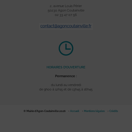
2, avenue Louis Périer
50230 Agon Coutainville
02 33 47 07 56
HORAIRES D’OUVERTURE
Permanence :
du lundi au vendredi
de 9h00 à 12h15 et de 13h45 à 16h45
© Mairie d'Agon-Coutainville 2026
Accueil
Mentions légales
Crédits