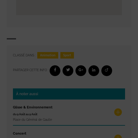
Animation
Sport
CLASSÉ DANS :
PARTAGER CETTE INFO :
À noter aussi
Glisse & Environnement
du 9 Août au 9 Août
Place du Général de Gaulle
Concert