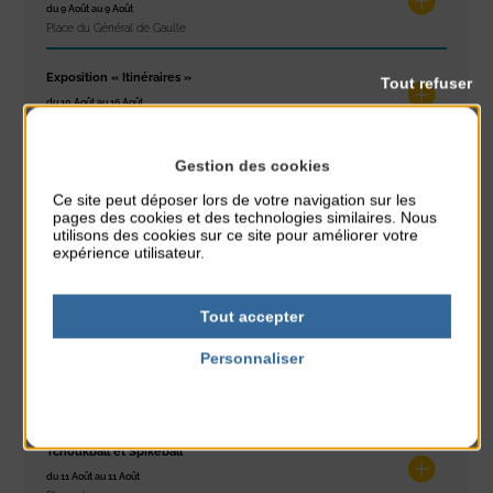
du 9 Août au 9 Août
Place du Général de Gaulle
Exposition « Itinéraires »
Tout refuser
du 10 Août au 16 Août
Petit Office
Gestion des cookies
Réveil musculaire
du 10 Août au 14 Août
Ce site peut déposer lors de votre navigation sur les
pages des cookies et des technologies similaires. Nous
Plage du passous
utilisons des cookies sur ce site pour améliorer votre
expérience utilisateur.
Stretching
du 10 Août au 14 Août
Plage du passous
Tout accepter
Personnaliser
Tournoi d’échecs
du 10 Août au 10 Août
Politique de confidentialité
Résidence Challe
Tchoukball et Spikeball
du 11 Août au 11 Août