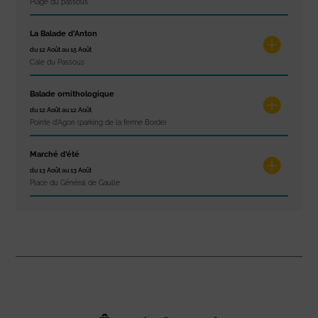
Plage du passous
La Balade d’Anton
du 12 Août au 15 Août
Cale du Passous
Balade ornithologique
du 12 Août au 12 Août
Pointe d'Agon (parking de la ferme Borde)
Marché d’été
du 13 Août au 13 Août
Place du Général de Gaulle