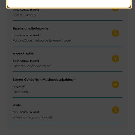
La Balade d’Anton
du 12 Août au 15 Août
Cale du Passous
Balade ornithologique
du 12 Août au 12 Août
Pointe d'Agon (parking de la ferme Borde)
Marché d’été
du 13 Août au 13 Août
Place du Général de Gaulle
Soirée Concerts « Musiques urbaines »
le 13 Août
hippodrome
Visite
du 14 Août au 14 Août
Square de l'église St Evroult