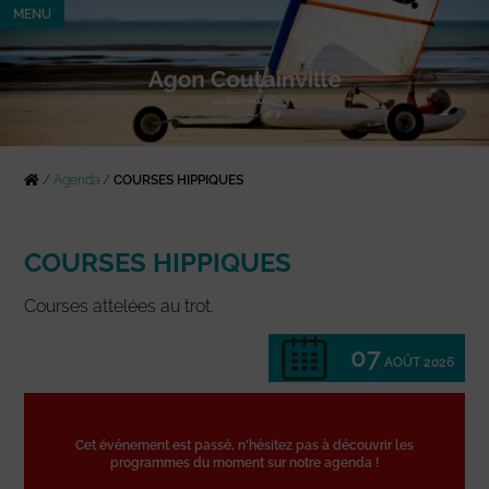
MENU
/
Agenda
/
COURSES HIPPIQUES
COURSES HIPPIQUES
Courses attelées au trot.
07
AOÛT 2026
Cet événement est passé, n'hésitez pas à découvrir les
programmes du moment sur notre agenda !