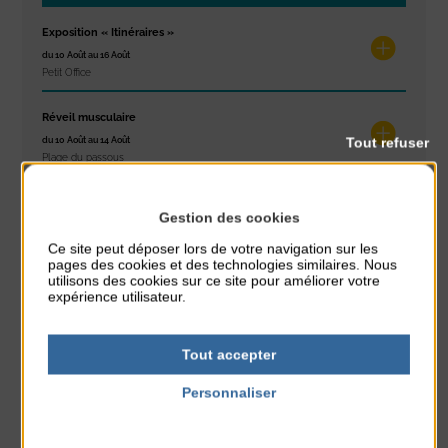
Exposition « Itinéraires »
du 10 Août au 16 Août
Petit Office
Réveil musculaire
Tout refuser
du 10 Août au 14 Août
Plage du passous
Stretching
Gestion des cookies
du 10 Août au 14 Août
Plage du passous
Ce site peut déposer lors de votre navigation sur les
pages des cookies et des technologies similaires. Nous
utilisons des cookies sur ce site pour améliorer votre
Tournoi d’échecs
expérience utilisateur.
du 10 Août au 10 Août
Résidence Challe
Tout accepter
Tchoukball et Spikeball
Personnaliser
du 11 Août au 11 Août
Plage du passous
Politique de confidentialité