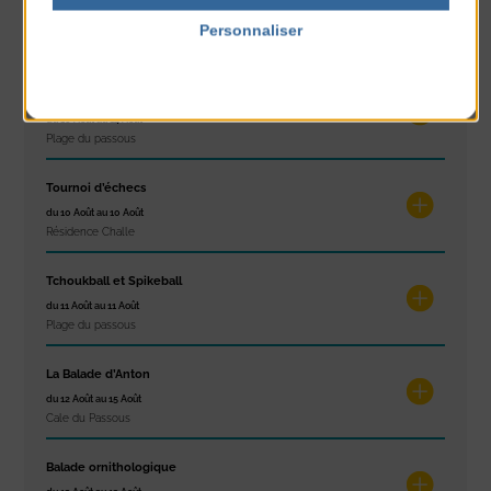
Réveil musculaire
du 10 Août au 14 Août
Personnaliser
Plage du passous
Politique de confidentialité
Stretching
du 10 Août au 14 Août
Plage du passous
Tournoi d’échecs
du 10 Août au 10 Août
Résidence Challe
Tchoukball et Spikeball
du 11 Août au 11 Août
Plage du passous
La Balade d’Anton
du 12 Août au 15 Août
Cale du Passous
Balade ornithologique