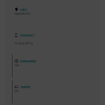
LIEU
hippodrome
CONTACT
02 33 45 58 54
HORAIRES
14h
TARIFS
5€