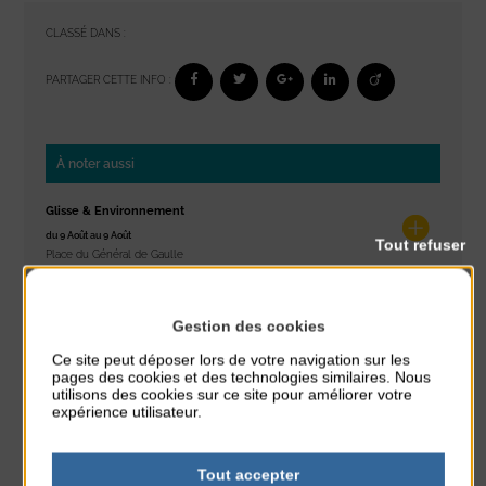
CLASSÉ DANS :
PARTAGER CETTE INFO :
À noter aussi
Glisse & Environnement
du 9 Août au 9 Août
Tout refuser
Place du Général de Gaulle
Concert
Gestion des cookies
du 9 Août au 9 Août
Place du Général de Gaulle
Ce site peut déposer lors de votre navigation sur les
pages des cookies et des technologies similaires. Nous
utilisons des cookies sur ce site pour améliorer votre
Exposition « Itinéraires »
expérience utilisateur.
du 10 Août au 16 Août
Petit Office
Tout accepter