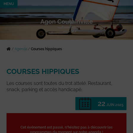
MENU
/
Agenda
/
Courses hippiques
COURSES HIPPIQUES
Les courses sont toutes du trot attelé. Restaurant,
snack, parking et accès handicapé.
22
JUIN 2025
Cet événement est passé, n'hésitez pas à découvrir les
programmes du moment sur notre agenda !