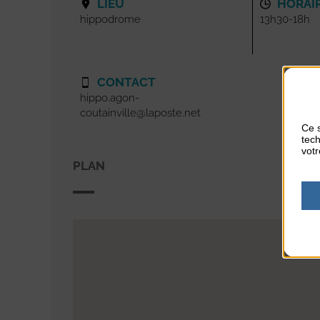
LIEU
HORAI
hippodrome
13h30-18h
CONTACT
hippo.agon-
coutainville@laposte.net
Ce s
tech
votr
PLAN