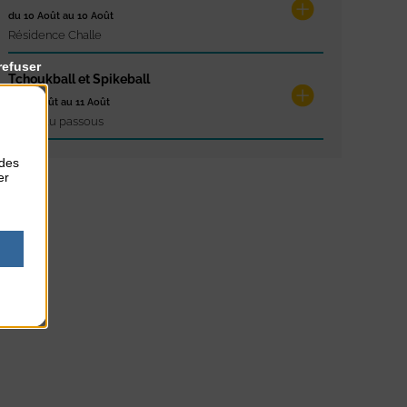
du 10 Août au 10 Août
Résidence Challe
refuser
Tchoukball et Spikeball
du 11 Août au 11 Août
Plage du passous
 des
er