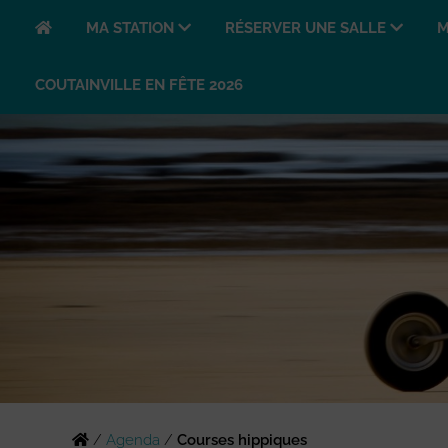
MA STATION
RÉSERVER UNE SALLE
M
COUTAINVILLE EN FÊTE 2026
/
Agenda
/
Courses hippiques