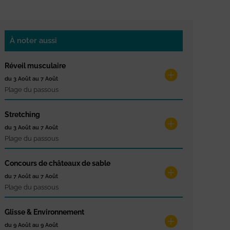
À noter aussi
Réveil musculaire
du 3 Août au 7 Août
Plage du passous
Stretching
du 3 Août au 7 Août
Plage du passous
Concours de châteaux de sable
du 7 Août au 7 Août
Plage du passous
Glisse & Environnement
du 9 Août au 9 Août