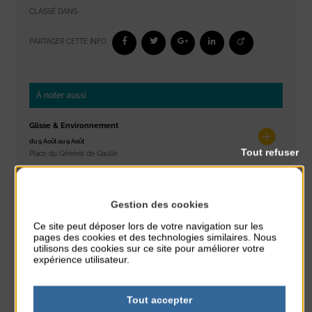
CLASSÉ DANS :
PARTAGER CETTE INFO :
À noter aussi
Glisse & Environnement
du 9 Août au 9 Août
Tout refuser
Place du Général de Gaulle
Concert
du 9 Août au 9 Août
Gestion des cookies
Place du Général de Gaulle
Ce site peut déposer lors de votre navigation sur les
pages des cookies et des technologies similaires. Nous
Exposition « Itinéraires »
utilisons des cookies sur ce site pour améliorer votre
expérience utilisateur.
du 10 Août au 16 Août
Petit Office
Tout accepter
Réveil musculaire