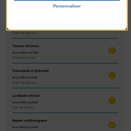
du 10 Août au 14 Août
Personnaliser
Plage du passous
Politique de confidentialité
Stretching
du 10 Août au 14 Août
Plage du passous
Tournoi d’échecs
du 10 Août au 10 Août
Résidence Challe
Tchoukball et Spikeball
du 11 Août au 11 Août
Plage du passous
La Balade d’Anton
du 12 Août au 15 Août
Cale du Passous
Balade ornithologique
du 12 Août au 12 Août