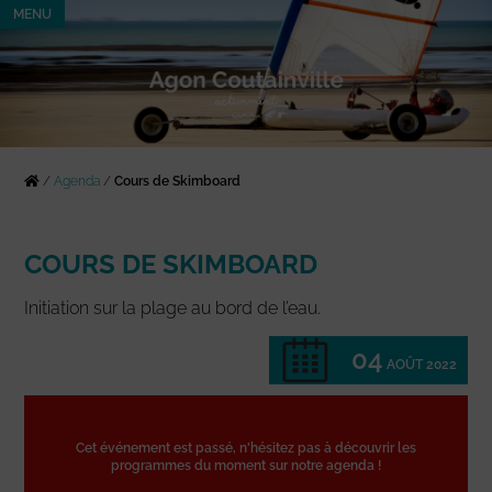
MENU
/
Agenda
/
Cours de Skimboard
COURS DE SKIMBOARD
Initiation sur la plage au bord de l’eau.
04
AOÛT 2022
Cet événement est passé, n'hésitez pas à découvrir les
programmes du moment sur notre agenda !