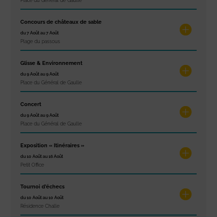
Place du Général de Gaulle
Concours de châteaux de sable
du 7 Août au 7 Août
Plage du passous
Glisse & Environnement
du 9 Août au 9 Août
Place du Général de Gaulle
Concert
du 9 Août au 9 Août
Place du Général de Gaulle
Exposition « Itinéraires »
du 10 Août au 16 Août
Petit Office
Tournoi d’échecs
du 10 Août au 10 Août
Résidence Challe