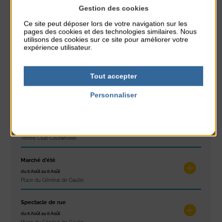
Gestion des cookies
À noter aussi
Ce site peut déposer lors de votre navigation sur les
pages des cookies et des technologies similaires. Nous
Réveil musculaire
utilisons des cookies sur ce site pour améliorer votre
du 3 Août au 7 Août
expérience utilisateur.
Plage du passous
Tout accepter
Stretching
du 3 Août au 7 Août
Personnaliser
Plage du passous
Politique de confidentialité
Les ateliers d’Isa
du 4 Août au 6 Août
Tennis Club Coutainville
Marché d’été
du 6 Août au 6 Août
Place du Général de Gaulle
Spectacle de rue
du 6 Août au 6 Août