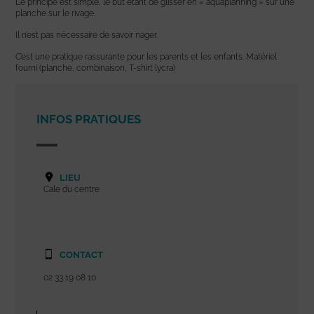
Le principe est simple, le but étant de glisser en « aquaplanning » sur une
planche sur le rivage.
Il n’est pas nécessaire de savoir nager.
C’est une pratique rassurante pour les parents et les enfants. Matériel
fourni (planche, combinaison, T-shirt lycra)
INFOS PRATIQUES
LIEU
Cale du centre
CONTACT
02 33 19 08 10