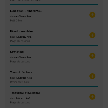
Place du Général de Gaulle
Exposition « Itinéraires »
du 10 Août au 16 Août
Petit Office
Réveil musculaire
du 10 Août au 14 Août
Plage du passous
Stretching
du 10 Août au 14 Août
Plage du passous
Tournoi d’échecs
du 10 Août au 10 Août
Résidence Challe
Tchoukball et Spikeball
du 11 Août au 11 Août
Plage du passous