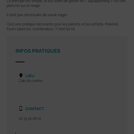
Le principe est simple, le but étant de glisser en « aquaplanning » sur une
planche sur le rivage.
Il n’est pas nécessaire de savoir nager.
C’est une pratique rassurante pour les parents et les enfants. Matériel
fourni (planche, combinaison, T-shirt lycra)
INFOS PRATIQUES
LIEU
Cale du centre
CONTACT
02 33 19 08 10