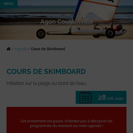
MENU
/
Agenda
/
Cours de Skimboard
COURS DE SKIMBOARD
Initiation sur la plage au bord de l’eau.
28
JUIL 2022
Cet événement est passé, n'hésitez pas à découvrir les
programmes du moment sur notre agenda !