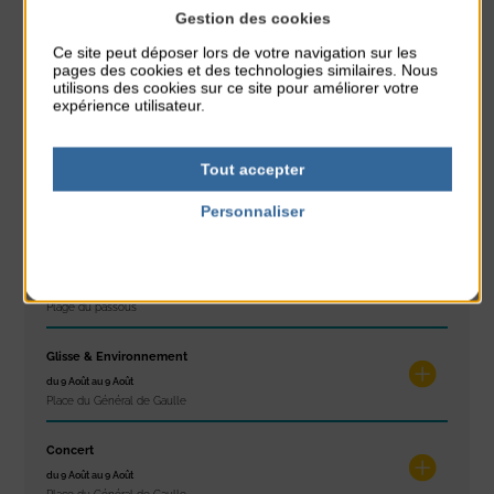
Gestion des cookies
À noter aussi
Ce site peut déposer lors de votre navigation sur les
pages des cookies et des technologies similaires. Nous
Réveil musculaire
utilisons des cookies sur ce site pour améliorer votre
du 3 Août au 7 Août
expérience utilisateur.
Plage du passous
Tout accepter
Stretching
du 3 Août au 7 Août
Personnaliser
Plage du passous
Politique de confidentialité
Concours de châteaux de sable
du 7 Août au 7 Août
Plage du passous
Glisse & Environnement
du 9 Août au 9 Août
Place du Général de Gaulle
Concert
du 9 Août au 9 Août