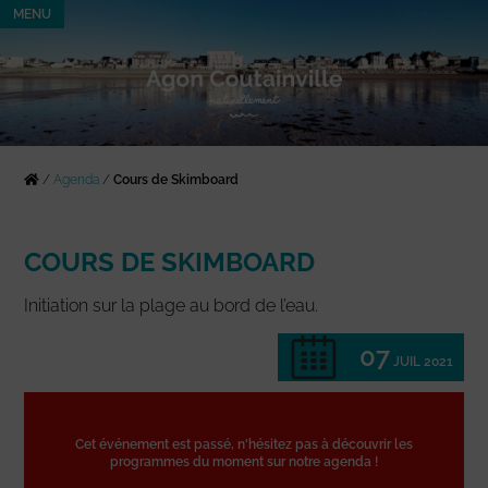
MENU
/
Agenda
/
Cours de Skimboard
COURS DE SKIMBOARD
Initiation sur la plage au bord de l’eau.
07
JUIL 2021
Cet événement est passé, n'hésitez pas à découvrir les
programmes du moment sur notre agenda !