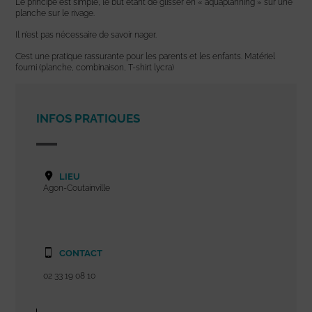
Le principe est simple, le but étant de glisser en « aquaplanning » sur une
planche sur le rivage.
Il n’est pas nécessaire de savoir nager.
C’est une pratique rassurante pour les parents et les enfants. Matériel
fourni (planche, combinaison, T-shirt lycra)
INFOS PRATIQUES
LIEU
Agon-Coutainville
CONTACT
02 33 19 08 10