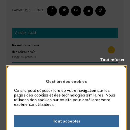
PARTAGER CETTE INFO :
À noter aussi
Réveil musculaire
du 3 Août au 7 Août
Plage du passous
Tout refuser
Stretching
du 3 Août au 7 Août
Gestion des cookies
Plage du passous
Ce site peut déposer lors de votre navigation sur les
pages des cookies et des technologies similaires. Nous
Concours de châteaux de sable
utilisons des cookies sur ce site pour améliorer votre
du 7 Août au 7 Août
expérience utilisateur.
Plage du passous
Glisse & Environnement
Tout accepter
du 9 Août au 9 Août