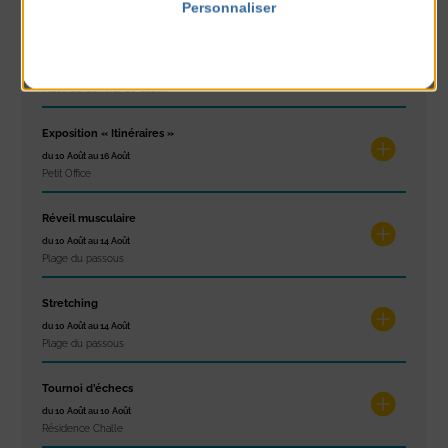
Place du Général de Gaulle
Personnaliser
Politique de confidentialité
Concert
du 9 Août au 9 Août
Place du Général de Gaulle
Exposition « Itinéraires »
du 10 Août au 16 Août
Petit Office
Réveil musculaire
du 10 Août au 14 Août
Plage du passous
Stretching
du 10 Août au 14 Août
Plage du passous
Tournoi d’échecs
du 10 Août au 10 Août
Résidence Challe