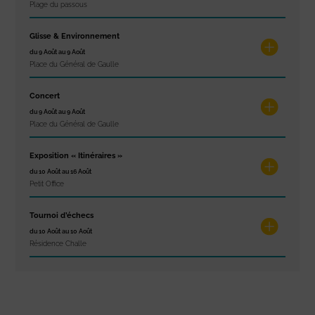
Plage du passous
Glisse & Environnement
du 9 Août au 9 Août
Place du Général de Gaulle
Concert
du 9 Août au 9 Août
Place du Général de Gaulle
Exposition « Itinéraires »
du 10 Août au 16 Août
Petit Office
Tournoi d’échecs
du 10 Août au 10 Août
Résidence Challe