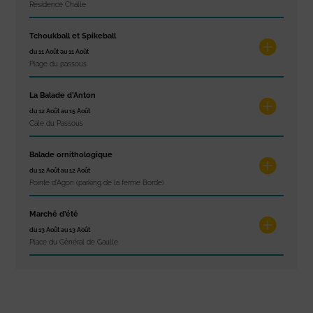
Résidence Challe
Tchoukball et Spikeball
du 11 Août au 11 Août
Plage du passous
La Balade d’Anton
du 12 Août au 15 Août
Cale du Passous
Balade ornithologique
du 12 Août au 12 Août
Pointe d'Agon (parking de la ferme Borde)
Marché d’été
du 13 Août au 13 Août
Place du Général de Gaulle