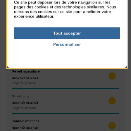
Ce site peut déposer lors de votre navigation sur les
du 9 Août au 9 Août
pages des cookies et des technologies similaires. Nous
Place du Général de Gaulle
utilisons des cookies sur ce site pour améliorer votre
expérience utilisateur.
Concert
du 9 Août au 9 Août
Tout accepter
Place du Général de Gaulle
Personnaliser
Exposition « Itinéraires »
Politique de confidentialité
du 10 Août au 16 Août
Petit Office
Réveil musculaire
du 10 Août au 14 Août
Plage du passous
Stretching
du 10 Août au 14 Août
Plage du passous
Tournoi d’échecs
du 10 Août au 10 Août