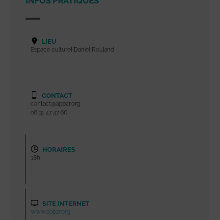
INFOS PRATIQUES
LIEU
Espace culturel Daniel Rouland
CONTACT
contact@app2r.org
06 31 47 47 66
HORAIRES
18h
SITE INTERNET
www.app2r.org