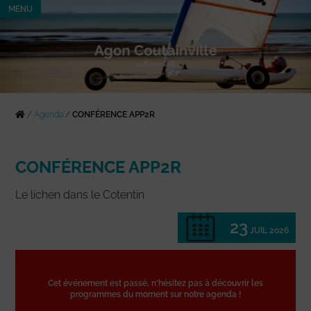
MENU
/
Agenda
/
CONFÉRENCE APP2R
CONFÉRENCE APP2R
Le lichen dans le Cotentin
23
JUIL 2026
Cet événement est passé, n'hésitez pas à découvrir les
programmes du moment sur notre agenda !