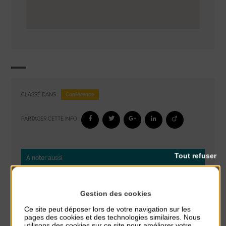
Conférence
CLASSÉ DANS :
PARTAGER CETTE INFO :
Tout refuser
À noter aussi
Réveil musculaire
du 3 Août au 7 Août
Gestion des cookies
Plage du passous
Ce site peut déposer lors de votre navigation sur les
pages des cookies et des technologies similaires. Nous
Stretching
utilisons des cookies sur ce site pour améliorer votre