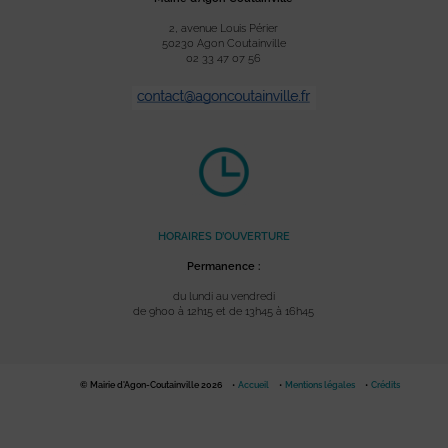
2, avenue Louis Périer
50230 Agon Coutainville
02 33 47 07 56
HORAIRES D’OUVERTURE
Permanence :
du lundi au vendredi
de 9h00 à 12h15 et de 13h45 à 16h45
© Mairie d'Agon-Coutainville 2026
Accueil
Mentions légales
Crédits