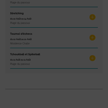
Plage du passous
Stretching
du 10 Août au 14 Août
Plage du passous
Tournoi d’échecs
du 10 Août au 10 Août
Résidence Challe
Tchoukball et Spikeball
du 11 Août au 11 Août
Plage du passous