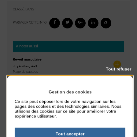
CLASSÉ DANS :
PARTAGER CETTE INFO :
À noter aussi
Réveil musculaire
du 3 Août au 7 Août
Tout refuser
Plage du passous
Stretching
Gestion des cookies
du 3 Août au 7 Août
Plage du passous
Ce site peut déposer lors de votre navigation sur les
pages des cookies et des technologies similaires. Nous
utilisons des cookies sur ce site pour améliorer votre
Concours de châteaux de sable
expérience utilisateur.
du 7 Août au 7 Août
Plage du passous
Tout accepter