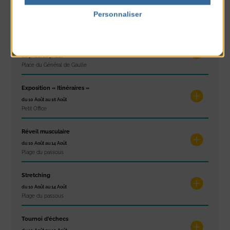
Glisse & Environnement
du 9 Août au 9 Août
Personnaliser
Place du Général de Gaulle
Politique de confidentialité
Concert
du 9 Août au 9 Août
Place du Général de Gaulle
Exposition « Itinéraires »
du 10 Août au 16 Août
Petit Office
Réveil musculaire
du 10 Août au 14 Août
Plage du passous
Stretching
du 10 Août au 14 Août
Plage du passous
Tournoi d’échecs