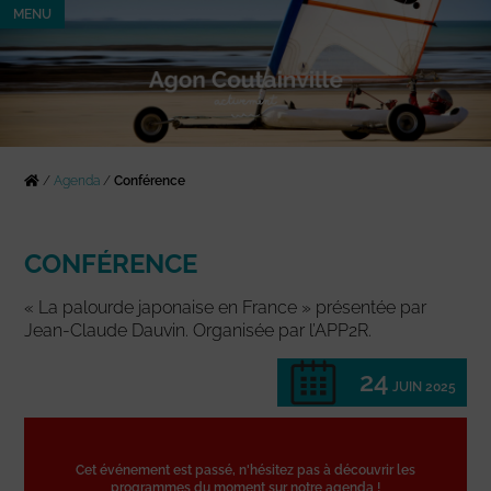
MENU
/
Agenda
/
Conférence
CONFÉRENCE
« La palourde japonaise en France » présentée par
Jean-Claude Dauvin. Organisée par l’APP2R.
24
JUIN 2025
Cet événement est passé, n'hésitez pas à découvrir les
programmes du moment sur notre agenda !