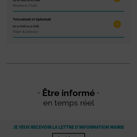
du 10 Août au 10 Août
Résidence Challe
Tchoukball et Spikeball
du 11 Août au 11 Août
Plage du passous
Être informé
en temps réel
JE VEUX RECEVOIR LA LETTRE D'INFORMATION MAIRIE