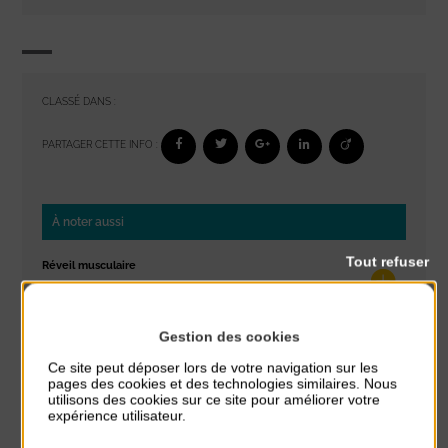
CLASSÉ DANS :
PARTAGER CETTE INFO :
À noter aussi
Tout refuser
Réveil musculaire
du 3 Août au 7 Août
Plage du passous
Gestion des cookies
Stretching
Ce site peut déposer lors de votre navigation sur les
du 3 Août au 7 Août
pages des cookies et des technologies similaires. Nous
Plage du passous
utilisons des cookies sur ce site pour améliorer votre
expérience utilisateur.
Concours de châteaux de sable