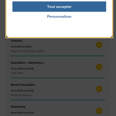
du 7 Août au 7 Août
Tout accepter
Plage du passous
Personnaliser
Glisse & Environnement
Politique de confidentialité
du 9 Août au 9 Août
Place du Général de Gaulle
Concert
du 9 Août au 9 Août
Place du Général de Gaulle
Exposition « Itinéraires »
du 10 Août au 16 Août
Petit Office
Réveil musculaire
du 10 Août au 14 Août
Plage du passous
Stretching
du 10 Août au 14 Août