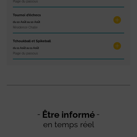
Plage du passous
Tournoi d’échecs
du 10 Août au 10 Août
Résidence Challe
Tchoukball et Spikeball
du 11 Août au 11 Août
Plage du passous
Être informé
en temps réel