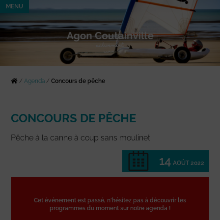
MENU
/
Agenda
/
Concours de pêche
CONCOURS DE PÊCHE
Pêche à la canne à coup sans moulinet.
14
AOÛT 2022
Cet événement est passé, n'hésitez pas à découvrir les
programmes du moment sur notre agenda !