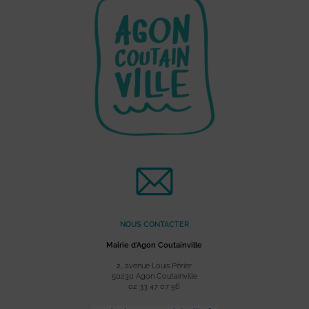
NOUS CONTACTER
Mairie d’Agon Coutainville
2, avenue Louis Périer
50230 Agon Coutainville
02 33 47 07 56