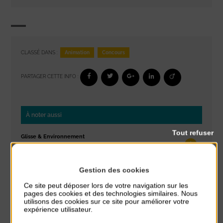
Animation
Concours
CLASSÉ DANS :
PARTAGER CETTE INFO :
À noter aussi
Tout refuser
Glisse & Environnement
du 9 Août au 9 Août
Place du Général de Gaulle
Gestion des cookies
Concert
Ce site peut déposer lors de votre navigation sur les
du 9 Août au 9 Août
pages des cookies et des technologies similaires. Nous
Place du Général de Gaulle
utilisons des cookies sur ce site pour améliorer votre
expérience utilisateur.
Exposition « Itinéraires »