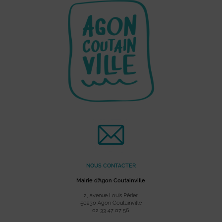
NOUS CONTACTER
Mairie d’Agon Coutainville
2, avenue Louis Périer
50230 Agon Coutainville
02 33 47 07 56