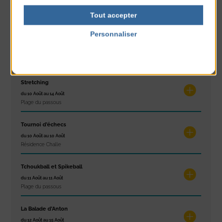
du 10 Août au 16 Août
Tout accepter
Petit Office
Personnaliser
Réveil musculaire
Politique de confidentialité
du 10 Août au 14 Août
Plage du passous
Stretching
du 10 Août au 14 Août
Plage du passous
Tournoi d’échecs
du 10 Août au 10 Août
Résidence Challe
Tchoukball et Spikeball
du 11 Août au 11 Août
Plage du passous
La Balade d’Anton
du 12 Août au 15 Août