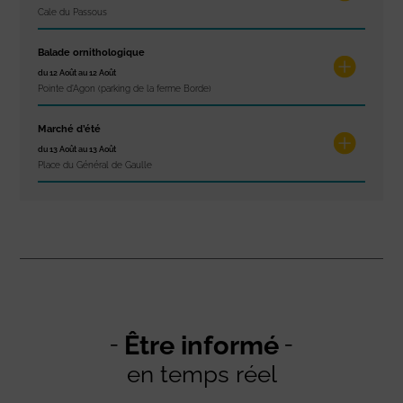
Cale du Passous
Balade ornithologique
du 12 Août au 12 Août
Pointe d'Agon (parking de la ferme Borde)
Marché d’été
du 13 Août au 13 Août
Place du Général de Gaulle
Être informé
en temps réel