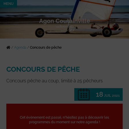
MENU
/
Agenda
/
Concours de pêche
CONCOURS DE PÊCHE
Concours pêche au coup, limité à 25 pêcheurs
18
JUIL 2021
Cet événement est passé, n'hésitez pas à découvrir les
programmes du moment sur notre agenda !