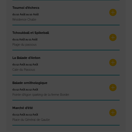
Tournoi d’échecs
du 10 Août au 10 Août
Résidence Challe
Tchoukball et Spikeball
du 11 Août au 11 Août
Plage du passous
La Balade d’Anton
du 12 Août au 15 Août
Cale du Passous
Balade ornithologique
du 12 Août au 12 Août
Pointe d'Agon (parking de la ferme Borde)
Marché d’été
du 13 Août au 13 Août
Place du Général de Gaulle