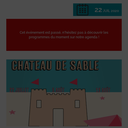
22
JUIL 2020
Cet événement est passé, n'hésitez pas à découvrir les
programmes du moment sur notre agenda !