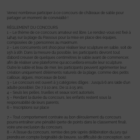
Venez nombreux participer à ce concours de châteaux de sable pour
partager un moment de convivialité !
RÈGLEMENT DU CONCOURS
1 – Le thème de ce concours amateur est libre. Le rendez-vous est fixé à
14h45 sur la plage du Passous pour la mise en place des équipes,
composées de 3 personnes au maximum.
2 – Les concurrents ont 1h00 pour réaliser leur sculpture en sable, soit de
15h à 16h. Dans la mesure du possible, les participants devront tout
d’abord creuser de quelques centimètres le sable avant de commencer,
afin de réaliser une plateforme qui accueillera ensuite leur sculpture.
Outre le sable et l’eau de mer, les participants peuvent agrémenter leur
création uniquement d’éléments naturels de la plage, comme des petits
cailloux, algues, morceaux de bois).
3 – Le concours est ouvert à 3 catégories d’âges : Jusqu’à 6 ans (aide d’un
adulte possible), De 7 à 10 ans, De 11 à 15 ans.
4 – Seuls les pelles, truelles et seaux sont autorisés.
5 – Pendant la durée du concours, les enfants restent sous la
responsabilité de leurs parents.
6 – Inscriptions sur place
7 – Tout comportement contraire au bon déroulement du concours
pourra entraîner une pénalité (perte de points dans le classement final),
voire une exclusion du concours.
8 – A l’issue du concours, remise des prix (après délibération du jury qui
prendra en compte l’originalité de l’œuvre, sa difficulté de conception, son