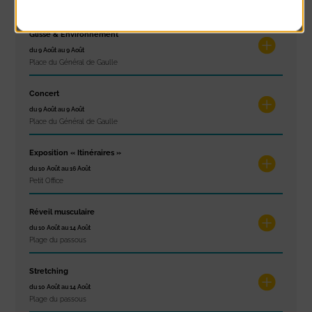
À noter aussi
Glisse & Environnement
du 9 Août au 9 Août
Place du Général de Gaulle
Concert
du 9 Août au 9 Août
Place du Général de Gaulle
Exposition « Itinéraires »
du 10 Août au 16 Août
Petit Office
Réveil musculaire
du 10 Août au 14 Août
Plage du passous
Stretching
du 10 Août au 14 Août
Plage du passous