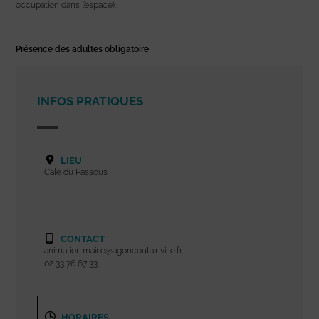
occupation dans l’espace).
Présence des adultes obligatoire
INFOS PRATIQUES
LIEU
Cale du Passous
CONTACT
animation.mairie@agoncoutainville.fr
02 33 76 67 33
HORAIRES