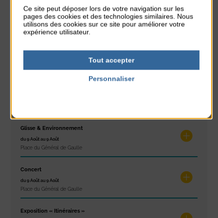
Réveil musculaire
Ce site peut déposer lors de votre navigation sur les
pages des cookies et des technologies similaires. Nous
du 3 Août au 7 Août
utilisons des cookies sur ce site pour améliorer votre
Plage du passous
expérience utilisateur.
Stretching
du 3 Août au 7 Août
Tout accepter
Plage du passous
Personnaliser
Concours de châteaux de sable
Politique de confidentialité
du 7 Août au 7 Août
Plage du passous
Glisse & Environnement
du 9 Août au 9 Août
Place du Général de Gaulle
Concert
du 9 Août au 9 Août
Place du Général de Gaulle
Exposition « Itinéraires »