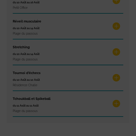
du 10 Août au 16 Août
Petit Office
Réveil musculaire
du 10 Août au 14 Août
Plage du passous
Stretching
du 10 Août au 14 Août
Plage du passous
Tournoi d’échecs
du 10 Août au 10 Août
Résidence Challe
Tchoukball et Spikeball
du 11 Août au 11 Août
Plage du passous