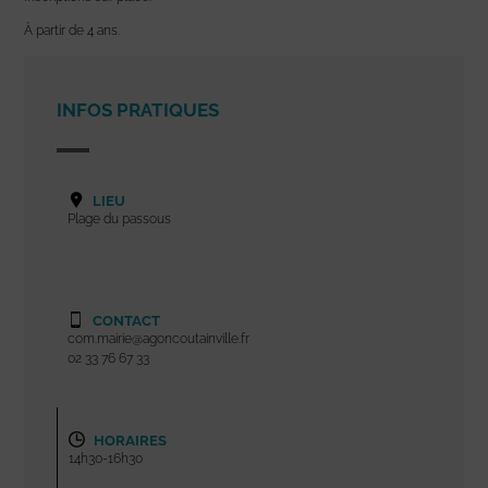
À partir de 4 ans.
INFOS PRATIQUES
LIEU
Plage du passous
CONTACT
com.mairie@agoncoutainville.fr
02 33 76 67 33
HORAIRES
14h30-16h30