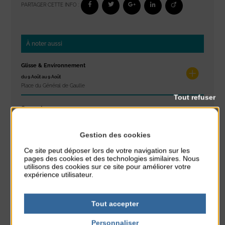
PARTAGER CETTE INFO :
À noter aussi
Glisse & Environnement
du 9 Août au 9 Août
Place du Général de Gaulle
Tout refuser
Concert
du 9 Août au 9 Août
Place du Général de Gaulle
Gestion des cookies
Ce site peut déposer lors de votre navigation sur les
Exposition « Itinéraires »
pages des cookies et des technologies similaires. Nous
du 10 Août au 16 Août
utilisons des cookies sur ce site pour améliorer votre
Petit Office
expérience utilisateur.
Réveil musculaire
Tout accepter
du 10 Août au 14 Août
Plage du passous
Personnaliser