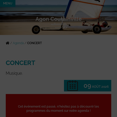
MENU
/
Agenda
/
CONCERT
CONCERT
Musique.
09
AOÛT 2026
Cet événement est passé, n'hésitez pas à découvrir les
programmes du moment sur notre agenda !