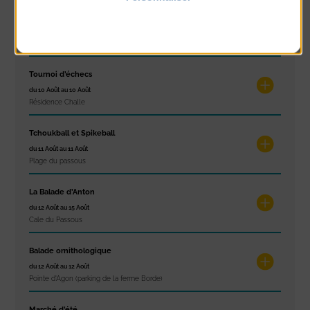
Politique de confidentialité
Stretching
du 10 Août au 14 Août
Plage du passous
Tournoi d’échecs
du 10 Août au 10 Août
Résidence Challe
Tchoukball et Spikeball
du 11 Août au 11 Août
Plage du passous
La Balade d’Anton
du 12 Août au 15 Août
Cale du Passous
Balade ornithologique
du 12 Août au 12 Août
Pointe d'Agon (parking de la ferme Borde)
Marché d’été