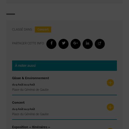
Concert
CLASSÉ DANS :
PARTAGER CETTE INFO :
À noter aussi
Glisse & Environnement
du 9 Août au 9 Août
Place du Général de Gaulle
Concert
du 9 Août au 9 Août
Place du Général de Gaulle
Exposition « Itinéraires »