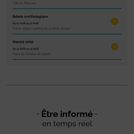
Cale du Passous
Balade ornithologique
du 12 Août au 12 Août
Pointe d'Agon (parking de la ferme Borde)
Marché d’été
du 13 Août au 13 Août
Place du Général de Gaulle
Être informé
en temps réel