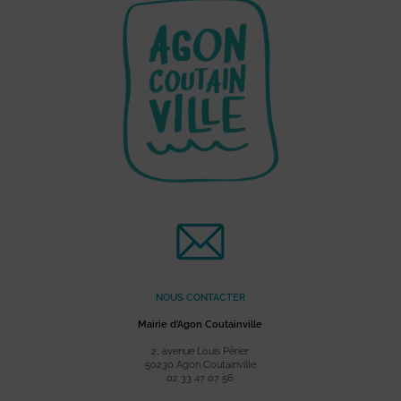
NOUS CONTACTER
Mairie d’Agon Coutainville
2, avenue Louis Périer
50230 Agon Coutainville
02 33 47 07 56