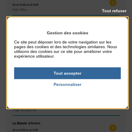
du 10 Août au 16 Août
Tout refuser
Petit Office
Réveil musculaire
du 10 Août au 14 Août
Gestion des cookies
Plage du passous
Ce site peut déposer lors de votre navigation sur les
pages des cookies et des technologies similaires. Nous
Stretching
utilisons des cookies sur ce site pour améliorer votre
du 10 Août au 14 Août
expérience utilisateur.
Plage du passous
Tout accepter
Tournoi d’échecs
du 10 Août au 10 Août
Personnaliser
Résidence Challe
Politique de confidentialité
Tchoukball et Spikeball
du 11 Août au 11 Août
Plage du passous
La Balade d’Anton
du 12 Août au 15 Août