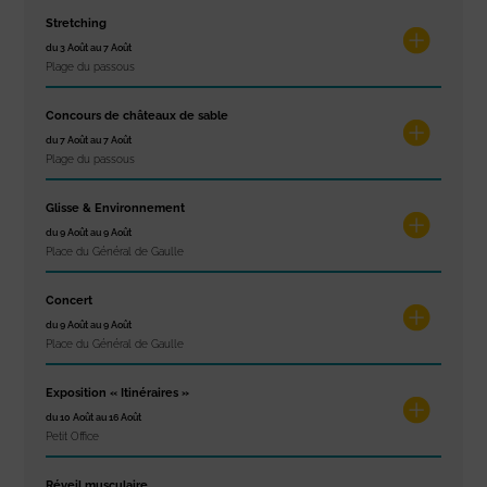
Stretching
du 3 Août au 7 Août
Plage du passous
Concours de châteaux de sable
du 7 Août au 7 Août
Plage du passous
Glisse & Environnement
du 9 Août au 9 Août
Place du Général de Gaulle
Concert
du 9 Août au 9 Août
Place du Général de Gaulle
Exposition « Itinéraires »
du 10 Août au 16 Août
Petit Office
Réveil musculaire