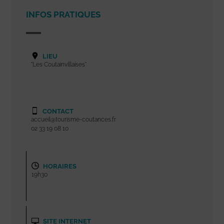
INFOS PRATIQUES
LIEU
"Les Coutainvillaises"
CONTACT
accueil@tourisme-coutances.fr
02 33 19 08 10
HORAIRES
19h30
SITE INTERNET