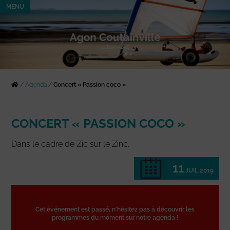
MENU
/
Agenda
/
Concert « Passion coco »
CONCERT « PASSION COCO »
Dans le cadre de Zic sur le Zinc.
11
JUIL 2019
Cet événement est passé, n'hésitez pas à découvrir les
programmes du moment sur notre agenda !