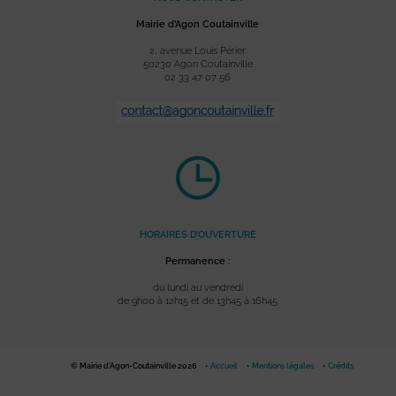
Mairie d’Agon Coutainville
2, avenue Louis Périer
50230 Agon Coutainville
02 33 47 07 56
HORAIRES D’OUVERTURE
Permanence :
du lundi au vendredi
de 9h00 à 12h15 et de 13h45 à 16h45
© Mairie d'Agon-Coutainville 2026
Accueil
Mentions légales
Crédits