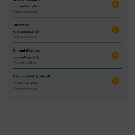
du 10 Août au 14 Août
Plage du passous
Stretching
du 10 Août au 14 Août
Plage du passous
Tournoi d’échecs
du 10 Août au 10 Août
Résidence Challe
Tchoukball et Spikeball
du 11 Août au 11 Août
Plage du passous