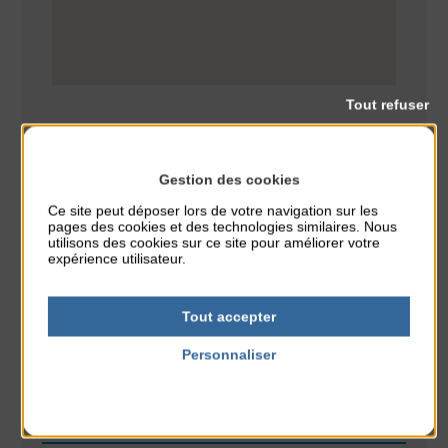
Tout refuser
Gestion des cookies
Ce site peut déposer lors de votre navigation sur les
Concert
CLASSÉ DANS :
pages des cookies et des technologies similaires. Nous
utilisons des cookies sur ce site pour améliorer votre
expérience utilisateur.
PARTAGER CETTE INFO :
Tout accepter
À noter aussi
Personnaliser
Politique de confidentialité
Réveil musculaire
du 3 Août au 7 Août
Plage du passous