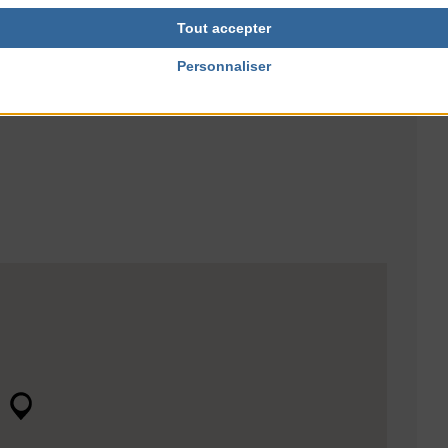
Tout accepter
Personnaliser
NTERNET
utances.fr