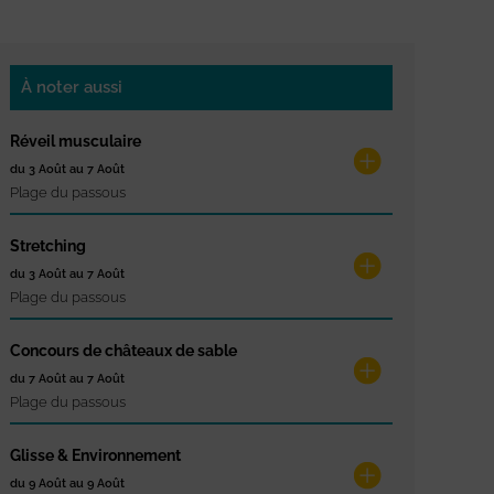
À noter aussi
Réveil musculaire
du 3 Août au 7 Août
Plage du passous
Stretching
du 3 Août au 7 Août
Plage du passous
Concours de châteaux de sable
du 7 Août au 7 Août
Plage du passous
Glisse & Environnement
du 9 Août au 9 Août