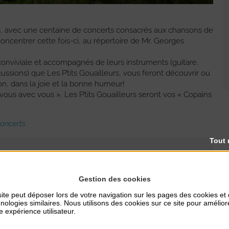
ns, avec une centaine de concerts consacrés aux chansons de
ncentrer cette fois-ci, au répertoire de Mr. Georges
nviviale et accompagnés de leurs instruments (guitare,
ssions) que Les P’tits Gouailleurs, vous feront découvrir ou
on, dans la joie et la bonne humeur!
vous avec vous », Les P’tits Gouailleurs seront vos « Copains
concerts
Tout 
Gestion des cookies
ite peut déposer lors de votre navigation sur les pages des cookies et
nologies similaires. Nous utilisons des cookies sur ce site pour amélior
RES
TARIFS
e expérience utilisateur.
Gratuit