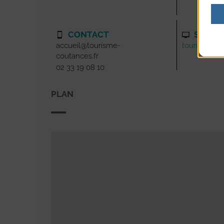
CONTACT
SITE I
accueil@tourisme-
tourisme-co
coutances.fr
02 33 19 08 10
PLAN