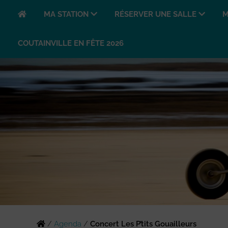
MA STATION
RÉSERVER UNE SALLE
M
COUTAINVILLE EN FÊTE 2026
/
Agenda
/
Concert Les P’tits Gouailleurs