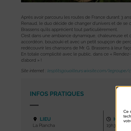
Après avoir parcouru les routes de France durant 3 a
Renaud, le duo décide de changer d’univers et de se co
Brassens qu’ils apprécient tout particulièrement.
C’est dans une ambiance dynamique, chaleureuse et co
accordéon, bouzouki et avec un petit soupçon de percu
redécouvrir les chansons de Mr. G. Brassens à leur faç
En totale complicité avec le public, dans ce « Rendez-
d’abord » !
Site internet :
lesptitsgouailleurs.wixsite.com/legroupe/
INFOS PRATIQUES
Ce s
tech
LIEU
HORAI
votr
La Plancha
19h30