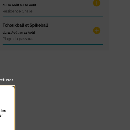
du 10 Août au 10 Août
Résidence Challe
Tchoukball et Spikeball
du 11 Août au 11 Août
Plage du passous
refuser
 des
er