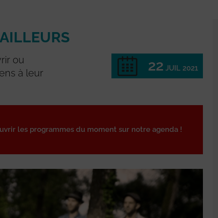
UAILLEURS
rir ou
22
JUIL 2021
ens à leur
ouvrir les programmes du moment sur notre agenda !