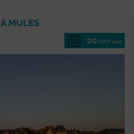
 À MULES
20
AOÛT 2026