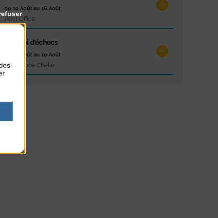
du 10 Août au 16 Août
refuser
Petit Office
Tournoi d’échecs
du 10 Août au 10 Août
 des
Résidence Challe
er