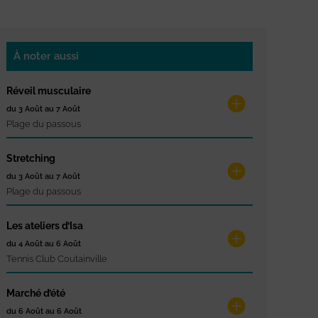
À noter aussi
Réveil musculaire
du 3 Août au 7 Août
Plage du passous
Stretching
du 3 Août au 7 Août
Plage du passous
Les ateliers d’Isa
du 4 Août au 6 Août
Tennis Club Coutainville
Marché d’été
du 6 Août au 6 Août