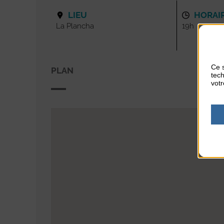
LIEU
HORAI
La Plancha
19h
Ce s
PLAN
tech
votr