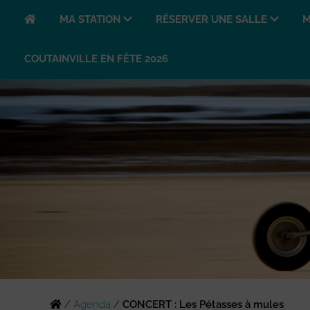
MA STATION
RÉSERVER UNE SALLE
M
COUTAINVILLE EN FÊTE 2026
/
Agenda
/
CONCERT : Les Pétasses à mules