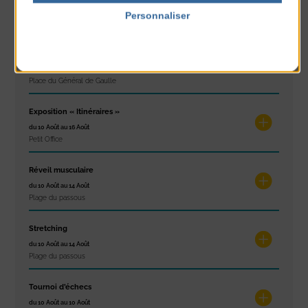
du 9 Août au 9 Août
Personnaliser
Place du Général de Gaulle
Politique de confidentialité
Concert
du 9 Août au 9 Août
Place du Général de Gaulle
Exposition « Itinéraires »
du 10 Août au 16 Août
Petit Office
Réveil musculaire
du 10 Août au 14 Août
Plage du passous
Stretching
du 10 Août au 14 Août
Plage du passous
Tournoi d’échecs
du 10 Août au 10 Août