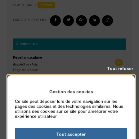
Concert
CLASSÉ DANS :
PARTAGER CETTE INFO :
À noter aussi
Réveil musculaire
du 3 Août au 7 Août
Tout refuser
Plage du passous
Stretching
Gestion des cookies
du 3 Août au 7 Août
Plage du passous
Ce site peut déposer lors de votre navigation sur les
pages des cookies et des technologies similaires. Nous
Concours de châteaux de sable
utilisons des cookies sur ce site pour améliorer votre
expérience utilisateur.
du 7 Août au 7 Août
Plage du passous
Tout accepter
Glisse & Environnement