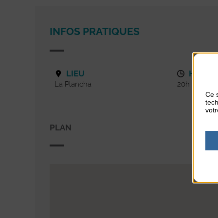
INFOS PRATIQUES
LIEU
HORAI
La Plancha
20h
Ce s
tech
votr
PLAN