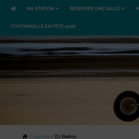
MA STATION
RÉSERVER UNE SALLE
M
COUTAINVILLE EN FÊTE 2026
/
Agenda
/
DJ Bastos