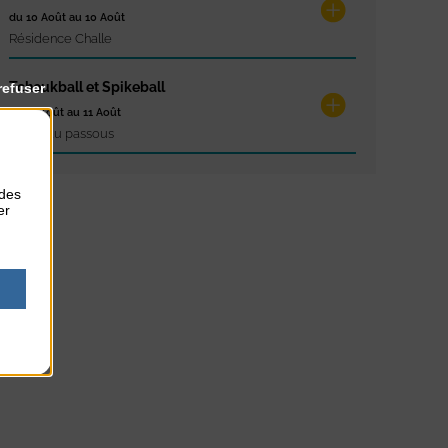
du 10 Août au 10 Août
Résidence Challe
Tchoukball et Spikeball
refuser
du 11 Août au 11 Août
Plage du passous
 des
er