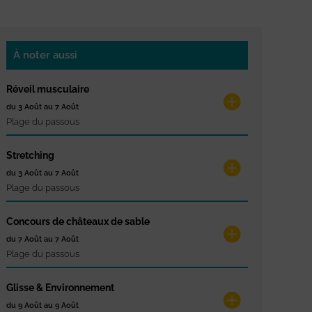
À noter aussi
Réveil musculaire
du 3 Août au 7 Août
Plage du passous
Stretching
du 3 Août au 7 Août
Plage du passous
Concours de châteaux de sable
du 7 Août au 7 Août
Plage du passous
Glisse & Environnement
du 9 Août au 9 Août