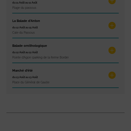
du 11 Août au 11 Août
Plage du passous
La Balade d’Anton
du 12 Août au 15 Août
Cale du Passous
Balade ornithologique
du 12 Août au 12 Août
Pointe d'Agon (parking de la ferme Borde)
Marché d’été
du 13 Août au 13 Août
Place du Général de Gaulle