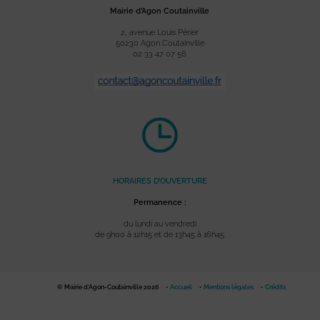
Mairie d’Agon Coutainville
2, avenue Louis Périer
50230 Agon Coutainville
02 33 47 07 56
HORAIRES D’OUVERTURE
Permanence :
du lundi au vendredi
de 9h00 à 12h15 et de 13h45 à 16h45
© Mairie d'Agon-Coutainville 2026
Accueil
Mentions légales
Crédits