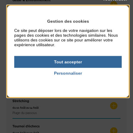
Glisse & Environnement
du 9 Août au 9 Août
Place du Général de Gaulle
Gestion des cookies
Concert
Ce site peut déposer lors de votre navigation sur les
du 9 Août au 9 Août
pages des cookies et des technologies similaires. Nous
Place du Général de Gaulle
utilisons des cookies sur ce site pour améliorer votre
expérience utilisateur.
Exposition « Itinéraires »
du 10 Août au 16 Août
Tout accepter
Petit Office
Personnaliser
Réveil musculaire
Politique de confidentialité
du 10 Août au 14 Août
Plage du passous
Stretching
du 10 Août au 14 Août
Plage du passous
Tournoi d’échecs