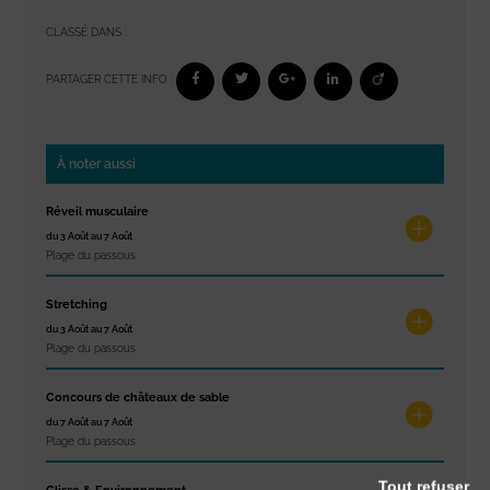
CLASSÉ DANS :
PARTAGER CETTE INFO :
À noter aussi
Réveil musculaire
du 3 Août au 7 Août
Plage du passous
Stretching
du 3 Août au 7 Août
Plage du passous
Concours de châteaux de sable
du 7 Août au 7 Août
Plage du passous
Tout refuser