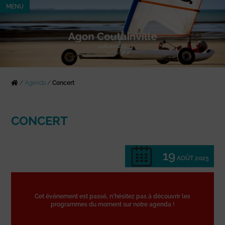
MENU
/
Agenda
/
Concert
CONCERT
19
AOÛT 2025
Cet événement est passé, n'hésitez pas à découvrir les
programmes du moment sur notre agenda !