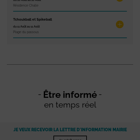
du 10 Août au 10 Août
Résidence Challe
Tchoukball et Spikeball
du 11 Août au 11 Août
Plage du passous
Être informé
en temps réel
JE VEUX RECEVOIR LA LETTRE D'INFORMATION MAIRIE