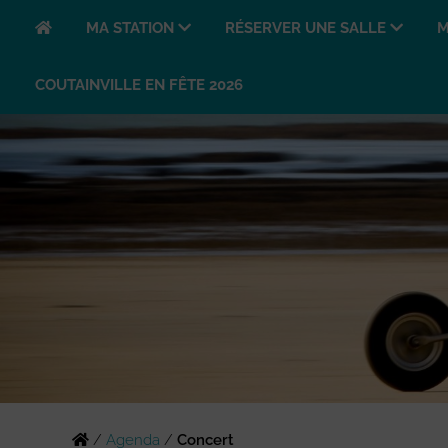
MA STATION
RÉSERVER UNE SALLE
M
COUTAINVILLE EN FÊTE 2026
/
Agenda
/
Concert