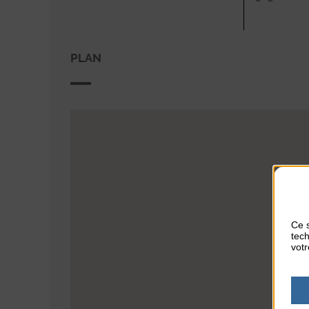
PLAN
Ce s
tech
votr