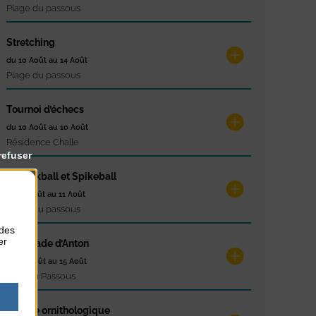
Plage du passous
Stretching
du 10 Août au 14 Août
Plage du passous
Tournoi d’échecs
du 10 Août au 10 Août
Résidence Challe
refuser
Tchoukball et Spikeball
du 11 Août au 11 Août
Plage du passous
 des
er
La Balade d’Anton
du 12 Août au 15 Août
Cale du Passous
Balade ornithologique