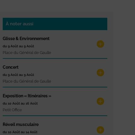
À noter aussi
Glisse & Environnement
du 9 Août au 9 Août
Place du Général de Gaulle
Concert
du 9 Août au 9 Août
Place du Général de Gaulle
Exposition « Itinéraires »
du 10 Août au 16 Août
Petit Office
Réveil musculaire
du 10 Août au 14 Août