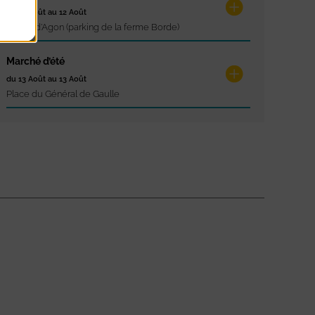
du 12 Août au 12 Août
Pointe d'Agon (parking de la ferme Borde)
Marché d’été
du 13 Août au 13 Août
Place du Général de Gaulle