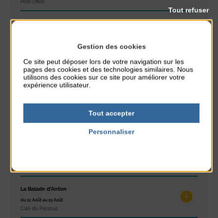
Petit Office
Tout refuser
Réveil musculaire
du 10 Août au 14 Août
Plage du passous
Gestion des cookies
Ce site peut déposer lors de votre navigation sur les
Stretching
pages des cookies et des technologies similaires. Nous
utilisons des cookies sur ce site pour améliorer votre
du 10 Août au 14 Août
expérience utilisateur.
Plage du passous
Tournoi d’échecs
Tout accepter
du 10 Août au 10 Août
Résidence Challe
Personnaliser
Politique de confidentialité
Tchoukball et Spikeball
du 11 Août au 11 Août
Plage du passous
La Balade d’Anton
du 12 Août au 15 Août
Cale du Passous