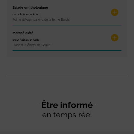
Balade ornithologique
du 12 Août au 12 Août
Pointe d'Agon (parking de la ferme Borde)
Marché d’été
du 13 Août au 13 Août
Place du Général de Gaulle
Être informé
en temps réel