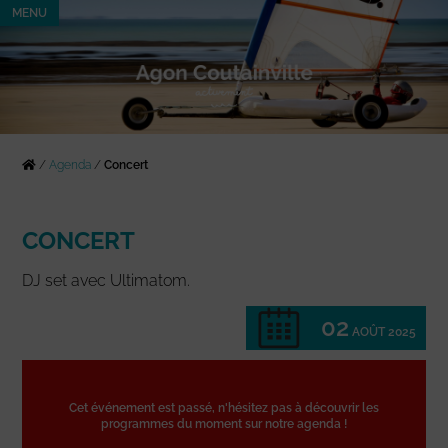
MENU
/
Agenda
/
Concert
CONCERT
DJ set avec Ultimatom.
02
AOÛT 2025
Cet événement est passé, n'hésitez pas à découvrir les
programmes du moment sur notre agenda !