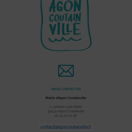
NOUS CONTACTER
Mairie d’Agon Coutainville
2, avenue Louis Périer
50230 Agon Coutainville
02 33 47 07 56