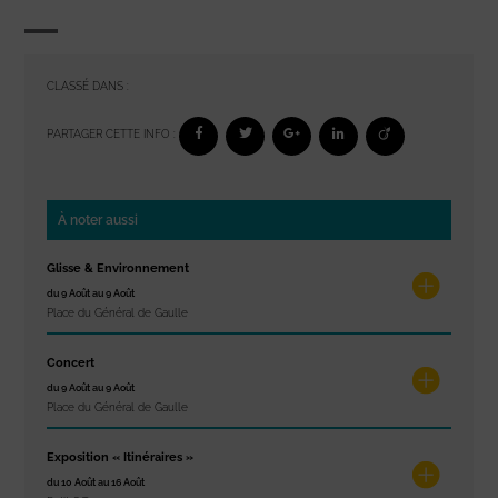
CLASSÉ DANS :
PARTAGER CETTE INFO :
À noter aussi
Glisse & Environnement
du 9 Août au 9 Août
Place du Général de Gaulle
Concert
du 9 Août au 9 Août
Place du Général de Gaulle
Exposition « Itinéraires »
du 10 Août au 16 Août