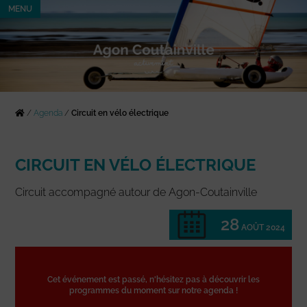
MENU
/
Agenda
/
Circuit en vélo électrique
CIRCUIT EN VÉLO ÉLECTRIQUE
Circuit accompagné autour de Agon-Coutainville
28
AOÛT 2024
Cet événement est passé, n'hésitez pas à découvrir les
programmes du moment sur notre agenda !