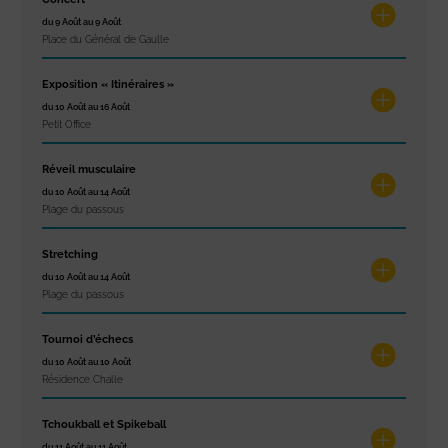
du 9 Août au 9 Août
Place du Général de Gaulle
Exposition « Itinéraires »
du 10 Août au 16 Août
Petit Office
Réveil musculaire
du 10 Août au 14 Août
Plage du passous
Stretching
du 10 Août au 14 Août
Plage du passous
Tournoi d’échecs
du 10 Août au 10 Août
Résidence Challe
Tchoukball et Spikeball
du 11 Août au 11 Août