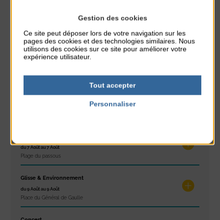
Gestion des cookies
À noter aussi
Ce site peut déposer lors de votre navigation sur les
pages des cookies et des technologies similaires. Nous
utilisons des cookies sur ce site pour améliorer votre
Réveil musculaire
expérience utilisateur.
du 3 Août au 7 Août
Plage du passous
Tout accepter
Stretching
Personnaliser
du 3 Août au 7 Août
Plage du passous
Politique de confidentialité
Concours de châteaux de sable
du 7 Août au 7 Août
Plage du passous
Glisse & Environnement
du 9 Août au 9 Août
Place du Général de Gaulle
Concert