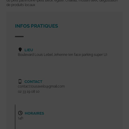
du petit patrimoine (petit lavoir, église, châeau, moulin) avec dégustation
de produits locaux
INFOS PRATIQUES
LIEU
Boulevard Louis Lebel Jehenne (en face parking super U)
CONTACT
contact.tousavelo@gmail.com
02 33 19 08 10
HORAIRES
14h