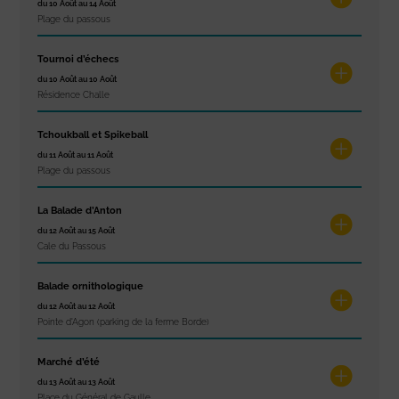
du 10 Août au 14 Août
Plage du passous
Tournoi d’échecs
du 10 Août au 10 Août
Résidence Challe
Tchoukball et Spikeball
du 11 Août au 11 Août
Plage du passous
La Balade d’Anton
du 12 Août au 15 Août
Cale du Passous
Balade ornithologique
du 12 Août au 12 Août
Pointe d'Agon (parking de la ferme Borde)
Marché d’été
du 13 Août au 13 Août
Place du Général de Gaulle