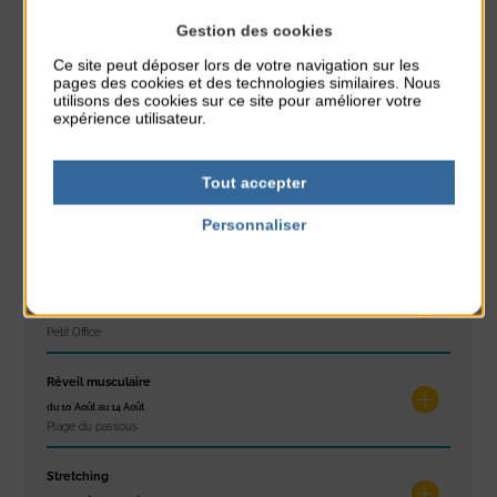
Gestion des cookies
À noter aussi
Ce site peut déposer lors de votre navigation sur les
pages des cookies et des technologies similaires. Nous
utilisons des cookies sur ce site pour améliorer votre
Glisse & Environnement
expérience utilisateur.
du 9 Août au 9 Août
Place du Général de Gaulle
Tout accepter
Concert
du 9 Août au 9 Août
Personnaliser
Place du Général de Gaulle
Politique de confidentialité
Exposition « Itinéraires »
du 10 Août au 16 Août
Petit Office
Réveil musculaire
du 10 Août au 14 Août
Plage du passous
Stretching