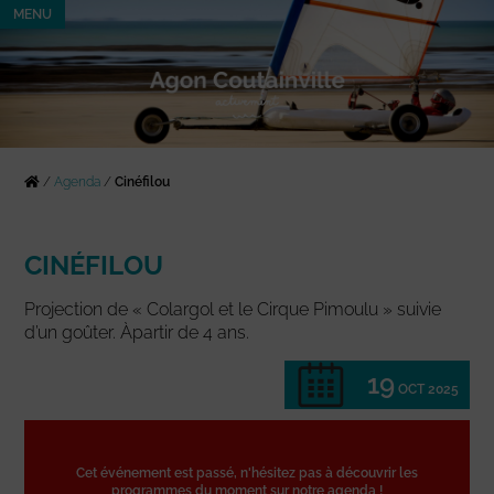
MENU
/
Agenda
/
Cinéfilou
CINÉFILOU
Projection de « Colargol et le Cirque Pimoulu » suivie
d’un goûter. Àpartir de 4 ans.
19
OCT 2025
Cet événement est passé, n'hésitez pas à découvrir les
programmes du moment sur notre agenda !