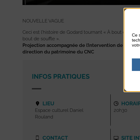
NOUVELLE VAGUE
Ceci est l’histoire de Godard tournant « À bout de souff
Ce s
bout de souffle ».
tech
votr
Projection accompagnée de l’intervention de
Pierret
direction du patrimoine du CNC
INFOS PRATIQUES
LIEU
HORAI
Espace culturel Daniel
20h30
Rouland
CONTACT
SITE I