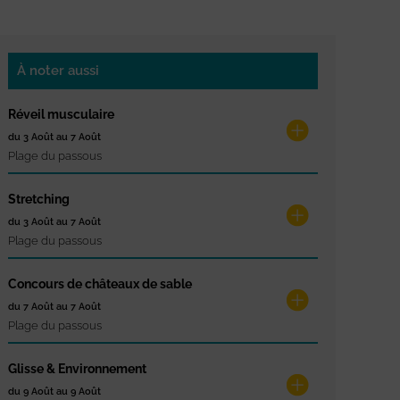
À noter aussi
Réveil musculaire
du 3 Août au 7 Août
Plage du passous
Stretching
du 3 Août au 7 Août
Plage du passous
Concours de châteaux de sable
du 7 Août au 7 Août
Plage du passous
Glisse & Environnement
du 9 Août au 9 Août