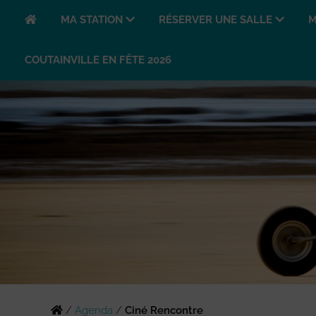
MA STATION
RÉSERVER UNE SALLE
M
COUTAINVILLE EN FÊTE 2026
/
Agenda
/
Ciné Rencontre