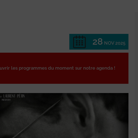
28
NOV 2025
ouvrir les programmes du moment sur notre agenda !