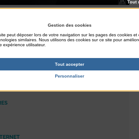
Tout 
Gestion des cookies
le », racontée dans le style et l’esprit de Godard tournant « À
ite peut déposer lors de votre navigation sur les pages des cookies et
nologies similaires. Nous utilisons des cookies sur ce site pour amélior
e expérience utilisateur.
te Lemoigne,
chargée d’études documentaires à la
Tout accepter
Personnaliser
RES
NTERNET