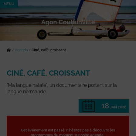
MENU
/
Agenda
/
Ciné, café, croissant
CINÉ, CAFÉ, CROISSANT
"Ma langue natale", un documentaire portant sur la
langue normande.
18
JAN 2026
Cet événement est passé, n'hésitez pas à découvrir les
programmes du moment sur notre agenda !