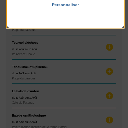
du 10 Août au 14 Août
Personnaliser
Plage du passous
Politique de confidentialité
Stretching
du 10 Août au 14 Août
Plage du passous
Tournoi d’échecs
du 10 Août au 10 Août
Résidence Challe
Tchoukball et Spikeball
du 11 Août au 11 Août
Plage du passous
La Balade d’Anton
du 12 Août au 15 Août
Cale du Passous
Balade ornithologique
du 12 Août au 12 Août
Pointe d'Agon (parking de la ferme Borde)