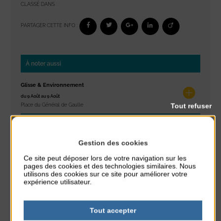
CLASSÉ DANS :
PARTAGER CETTE INFO :
À noter aussi
Glisse & Environnement
du 9 Août au 9 Août
Tout refuser
Place du Général de Gaulle
Concert
du 9 Août au 9 Août
Gestion des cookies
Place du Général de Gaulle
Ce site peut déposer lors de votre navigation sur les
pages des cookies et des technologies similaires. Nous
Exposition « Itinéraires »
utilisons des cookies sur ce site pour améliorer votre
du 10 Août au 16 Août
expérience utilisateur.
Petit Office
Tout accepter
Réveil musculaire