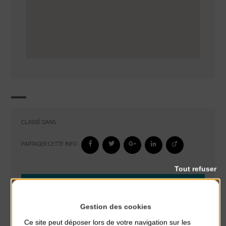
CLASSÉ DANS :
PARTAGER CETTE INFO :
Tout refuser
À noter aussi
Glisse & Environnement
Gestion des cookies
du 9 Août au 9 Août
Ce site peut déposer lors de votre navigation sur les
Place du Général de Gaulle