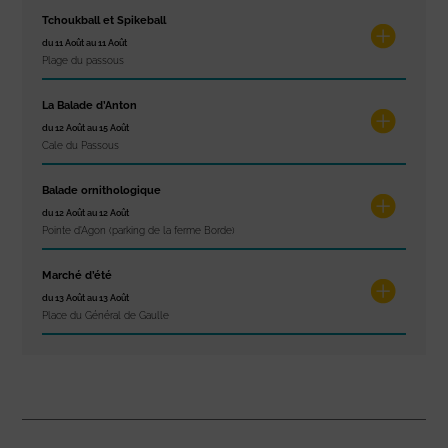
Tchoukball et Spikeball
du 11 Août au 11 Août
Plage du passous
La Balade d’Anton
du 12 Août au 15 Août
Cale du Passous
Balade ornithologique
du 12 Août au 12 Août
Pointe d'Agon (parking de la ferme Borde)
Marché d’été
du 13 Août au 13 Août
Place du Général de Gaulle