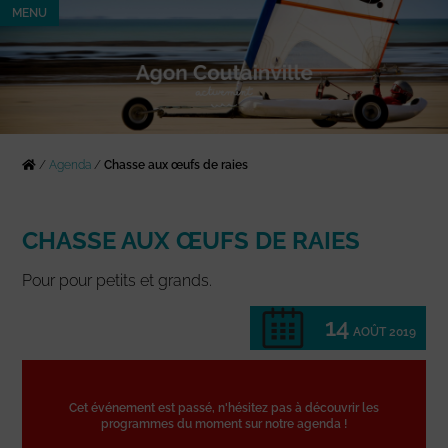
MENU
/
Agenda
/
Chasse aux œufs de raies
CHASSE AUX ŒUFS DE RAIES
Pour pour petits et grands.
14
AOÛT 2019
Cet événement est passé, n'hésitez pas à découvrir les
programmes du moment sur notre agenda !