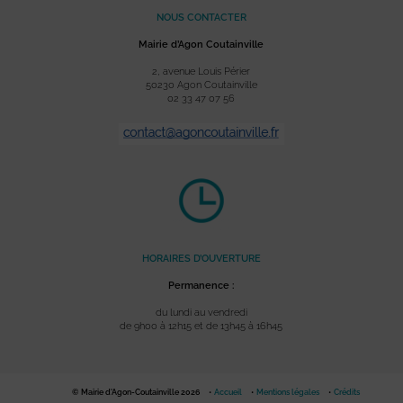
NOUS CONTACTER
Mairie d’Agon Coutainville
2, avenue Louis Périer
50230 Agon Coutainville
02 33 47 07 56
HORAIRES D’OUVERTURE
Permanence :
du lundi au vendredi
de 9h00 à 12h15 et de 13h45 à 16h45
© Mairie d'Agon-Coutainville 2026
Accueil
Mentions légales
Crédits