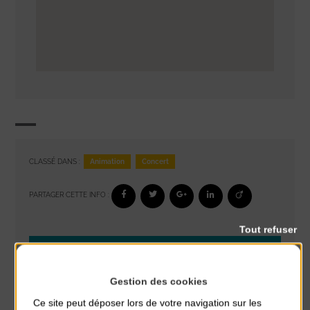
Animation
Concert
CLASSÉ DANS :
PARTAGER CETTE INFO :
Tout refuser
À noter aussi
Réveil musculaire
Gestion des cookies
du 3 Août au 7 Août
Ce site peut déposer lors de votre navigation sur les
Plage du passous