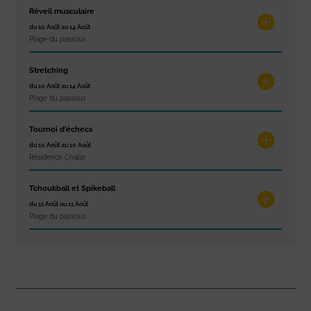
Réveil musculaire
du 10 Août au 14 Août
Plage du passous
Stretching
du 10 Août au 14 Août
Plage du passous
Tournoi d’échecs
du 10 Août au 10 Août
Résidence Challe
Tchoukball et Spikeball
du 11 Août au 11 Août
Plage du passous