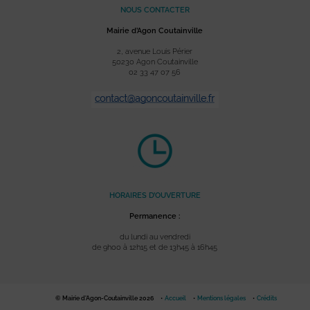
NOUS CONTACTER
Mairie d’Agon Coutainville
2, avenue Louis Périer
50230 Agon Coutainville
02 33 47 07 56
HORAIRES D’OUVERTURE
Permanence :
du lundi au vendredi
de 9h00 à 12h15 et de 13h45 à 16h45
© Mairie d'Agon-Coutainville 2026
Accueil
Mentions légales
Crédits