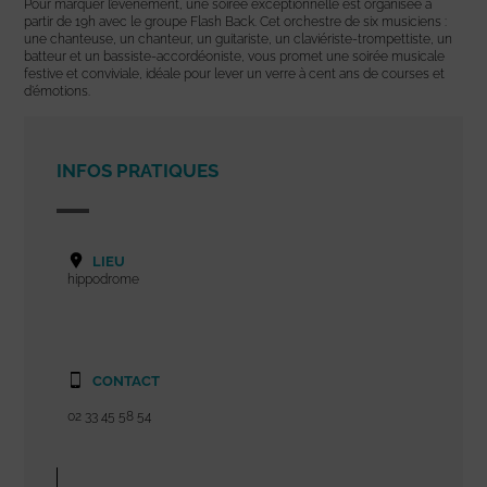
Pour marquer l’événement, une soirée exceptionnelle est organisée à
partir de 19h avec le groupe Flash Back. Cet orchestre de six musiciens :
une chanteuse, un chanteur, un guitariste, un claviériste-trompettiste, un
batteur et un bassiste-accordéoniste, vous promet une soirée musicale
festive et conviviale, idéale pour lever un verre à cent ans de courses et
d’émotions.
INFOS PRATIQUES
LIEU
hippodrome
CONTACT
02 33 45 58 54