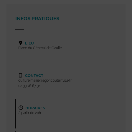
INFOS PRATIQUES
LIEU
Place du Général de Gaulle
CONTACT
culture.mairie@agoncoutainville.fr
02 33 76 67 34
HORAIRES
à partir de 20h