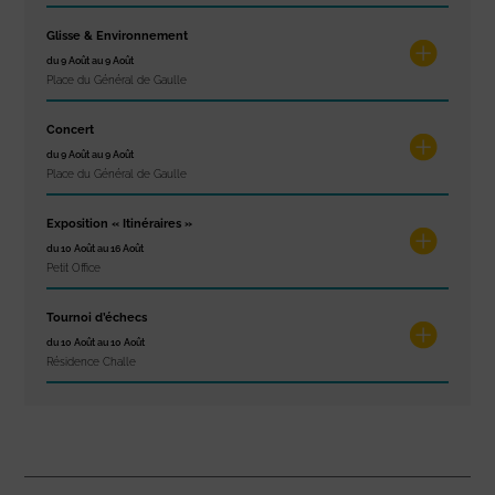
Glisse & Environnement
du 9 Août au 9 Août
Place du Général de Gaulle
Concert
du 9 Août au 9 Août
Place du Général de Gaulle
Exposition « Itinéraires »
du 10 Août au 16 Août
Petit Office
Tournoi d’échecs
du 10 Août au 10 Août
Résidence Challe