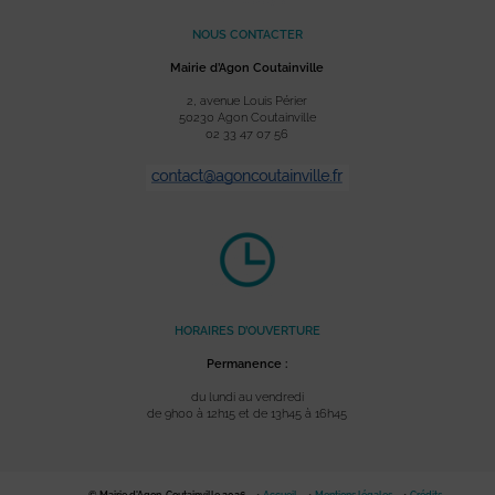
NOUS CONTACTER
Mairie d’Agon Coutainville
2, avenue Louis Périer
50230 Agon Coutainville
02 33 47 07 56
HORAIRES D’OUVERTURE
Permanence :
du lundi au vendredi
de 9h00 à 12h15 et de 13h45 à 16h45
© Mairie d'Agon-Coutainville 2026
Accueil
Mentions légales
Crédits