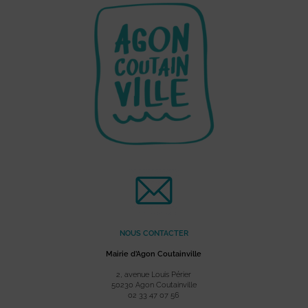
NOUS CONTACTER
Mairie d’Agon Coutainville
2, avenue Louis Périer
50230 Agon Coutainville
02 33 47 07 56