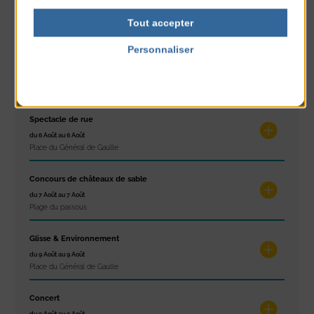
Les ateliers d’Isa
du 4 Août au 6 Août
Tout accepter
Tennis Club Coutainville
Personnaliser
Marché d’été
Politique de confidentialité
du 6 Août au 6 Août
Place du Général de Gaulle
Spectacle de rue
du 6 Août au 6 Août
Place du Général de Gaulle
Concours de châteaux de sable
du 7 Août au 7 Août
Plage du passous
Glisse & Environnement
du 9 Août au 9 Août
Place du Général de Gaulle
Concert