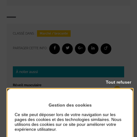
Marché / brocante
CLASSÉ DANS :
PARTAGER CETTE INFO :
À noter aussi
Tout refuser
Réveil musculaire
du 3 Août au 7 Août
Plage du passous
Gestion des cookies
Stretching
Ce site peut déposer lors de votre navigation sur les
du 3 Août au 7 Août
pages des cookies et des technologies similaires. Nous
Plage du passous
utilisons des cookies sur ce site pour améliorer votre
expérience utilisateur.