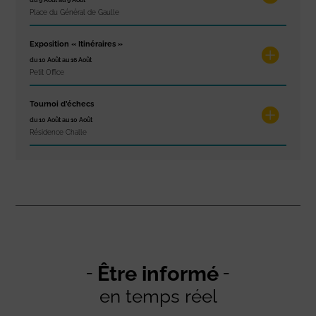
du 9 Août au 9 Août
Place du Général de Gaulle
Exposition « Itinéraires »
du 10 Août au 16 Août
Petit Office
Tournoi d’échecs
du 10 Août au 10 Août
Résidence Challe
Être informé
en temps réel