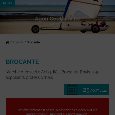
MENU
/
Agenda
/
Brocante
BROCANTE
Marché mensuel d’Antiquités-Brocante. Environ 40
exposants professionnels.
25
AOÛT 2024
Cet événement est passé, n'hésitez pas à découvrir les
programmes du moment sur notre agenda !