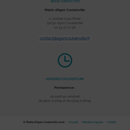
NOUS CONTACTER
Mairie d’Agon Coutainville
2, avenue Louis Périer
50230 Agon Coutainville
02 33 47 07 56
HORAIRES D’OUVERTURE
Permanence :
du lundi au vendredi
de 9h00 à 12h15 et de 13h45 à 16h45
© Mairie d'Agon-Coutainville 2026
Accueil
Mentions légales
Crédits