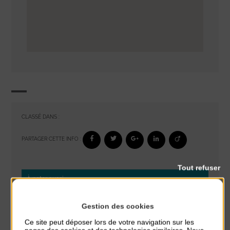
CLASSÉ DANS :
PARTAGER CETTE INFO :
Tout refuser
À noter aussi
Réveil musculaire
Gestion des cookies
du 3 Août au 7 Août
Ce site peut déposer lors de votre navigation sur les
Plage du passous