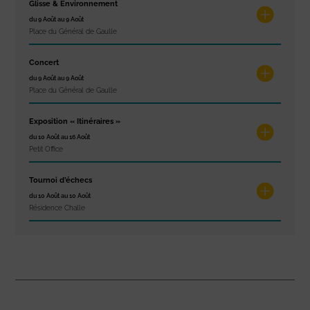
Glisse & Environnement
du 9 Août au 9 Août
Place du Général de Gaulle
Concert
du 9 Août au 9 Août
Place du Général de Gaulle
Exposition « Itinéraires »
du 10 Août au 16 Août
Petit Office
Tournoi d’échecs
du 10 Août au 10 Août
Résidence Challe