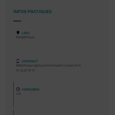
INFOS PRATIQUES
LIEU
Mediathèque
CONTACT
bibliotheque.agon@communaute-coutances.fr
02 33 47 30 77
HORAIRES
10h