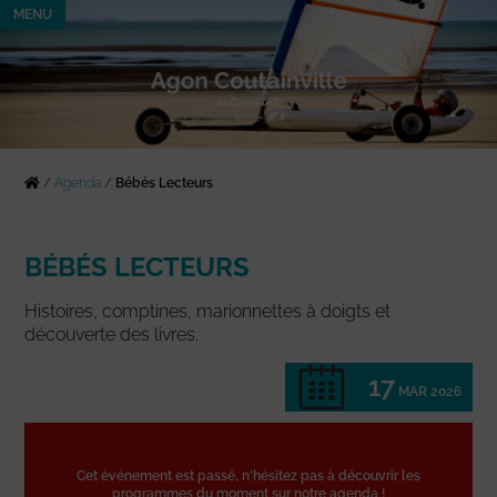
MENU
/
Agenda
/
Bébés Lecteurs
BÉBÉS LECTEURS
Histoires, comptines, marionnettes à doigts et
découverte des livres.
17
MAR 2026
Cet événement est passé, n'hésitez pas à découvrir les
programmes du moment sur notre agenda !